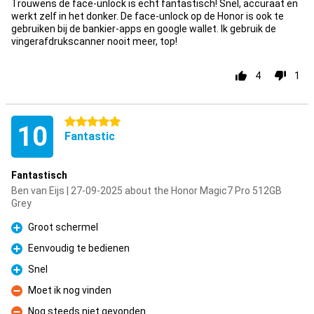
Trouwens de face-unlock is echt fantastisch! Snel, accuraat en
werkt zelf in het donker. De face-unlock op de Honor is ook te
gebruiken bij de bankier-apps en google wallet. Ik gebruik de
vingerafdrukscanner nooit meer, top!
4
1
5 stars
10
Fantastic
Fantastisch
Ben van Eijs | 27-09-2025 about the Honor Magic7 Pro 512GB
Grey
Groot schermel
Pro
Eenvoudig te bedienen
Pro
Snel
Pro
Moet ik nog vinden
Con
Nog steeds niet gevonden