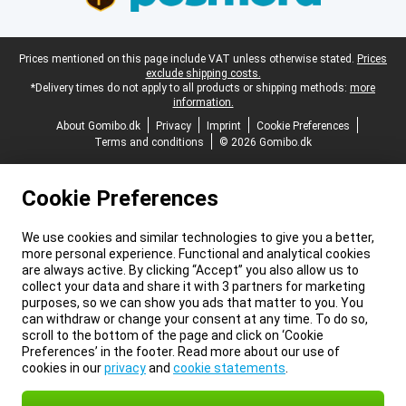
Legal footer
Prices mentioned on this page include VAT unless otherwise stated.
Prices
exclude shipping costs.
*Delivery times do not apply to all products or shipping methods:
more
information.
About Gomibo.dk
Privacy
Imprint
Cookie Preferences
Terms and conditions
© 2026 Gomibo.dk
Cookie Preferences
We use cookies and similar technologies to give you a better,
more personal experience. Functional and analytical cookies
are always active. By clicking “Accept” you also allow us to
collect your data and share it with 3 partners for marketing
purposes, so we can show you ads that matter to you. You
can withdraw or change your consent at any time. To do so,
scroll to the bottom of the page and click on ‘Cookie
Preferences’ in the footer. Read more about our use of
cookies in our
privacy
and
cookie statements
.