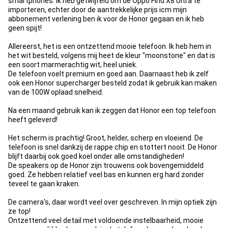
smartphones. Ik heb getwijfeld om de Oppo Find X8 Ultra te
importeren, echter door de aantrekkelijke prijs icm mijn
abbonement verlening ben ik voor de Honor gegaan en ik heb
geen spijt!
Allereerst, het is een ontzettend mooie telefoon. Ik heb hem in
het wit besteld, volgens mij heet de kleur "moonstone" en dat is
een soort marmerachtig wit, heel uniek.
De telefoon voelt premium en goed aan. Daarnaast heb ik zelf
ook een Honor supercharger besteld zodat ik gebruik kan maken
van de 100W oplaad snelheid.
Na een maand gebruik kan ik zeggen dat Honor een top telefoon
heeft geleverd!
Het scherm is prachtig! Groot, helder, scherp en vloeiend. De
telefoon is snel dankzij de rappe chip en stottert nooit. De Honor
blijft daarbij ook goed koel onder alle omstandigheden!
De speakers op de Honor zijn trouwens ook bovengemiddeld
goed. Ze hebben relatief veel bas en kunnen erg hard zonder
teveel te gaan kraken.
De camera's, daar wordt veel over geschreven. In mijn optiek zijn
ze top!
Ontzettend veel detail met voldoende instelbaarheid, mooie