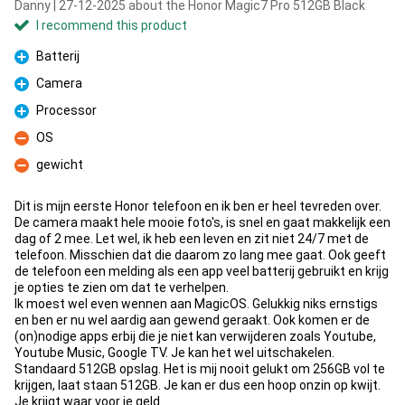
Danny | 27-12-2025 about the Honor Magic7 Pro 512GB Black
I recommend this product
Batterij
Pro
Camera
Pro
Processor
Pro
OS
Con
gewicht
Con
Dit is mijn eerste Honor telefoon en ik ben er heel tevreden over.
De camera maakt hele mooie foto's, is snel en gaat makkelijk een
dag of 2 mee. Let wel, ik heb een leven en zit niet 24/7 met de
telefoon. Misschien dat die daarom zo lang mee gaat. Ook geeft
de telefoon een melding als een app veel batterij gebruikt en krijg
je opties te zien om dat te verhelpen.
Ik moest wel even wennen aan MagicOS. Gelukkig niks ernstigs
en ben er nu wel aardig aan gewend geraakt. Ook komen er de
(on)nodige apps erbij die je niet kan verwijderen zoals Youtube,
Youtube Music, Google TV. Je kan het wel uitschakelen.
Standaard 512GB opslag. Het is mij nooit gelukt om 256GB vol te
krijgen, laat staan 512GB. Je kan er dus een hoop onzin op kwijt.
Je krijgt waar voor je geld.