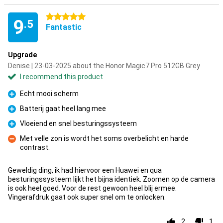
5 stars
9
.5
Fantastic
Upgrade
Denise | 23-03-2025 about the Honor Magic7 Pro 512GB Grey
I recommend this product
Echt mooi scherm
Pro
Batterij gaat heel lang mee
Pro
Vloeiend en snel besturingssysteem
Pro
Met velle zon is wordt het soms overbelicht en harde
contrast.
Con
Geweldig ding, ik had hiervoor een Huawei en qua
besturingssysteem lijkt het bijna identiek. Zoomen op de camera
is ook heel goed. Voor de rest gewoon heel blij ermee.
Vingerafdruk gaat ook super snel om te onlocken.
2
1