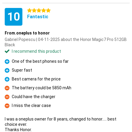
5 stars
10
Fantastic
From.oneplus to honor
Gabriel Popescu | 04-11-2025 about the Honor Magic7 Pro 512GB
Black
I recommend this product
One of the best phones so far
Pro
Super fast
Pro
Best camera for the price
Pro
The battery could be 5850 mAh
Con
Could have the charger
Con
I miss the clear case
Con
I was a oneplus owner for 8 years, changed to honor..... best
choice ever.
Thanks Honor.