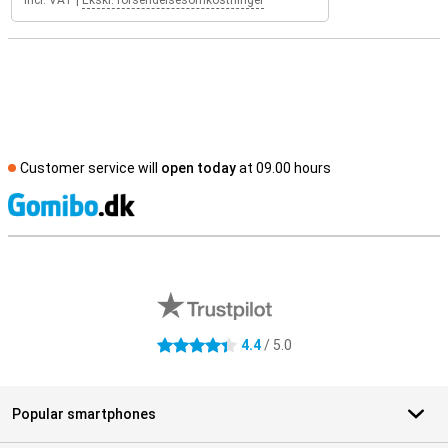
Incl. VAT
|
Ekskl. forsendelsesomkostninger
Customer service will
open today
at 09.00 hours
S
External shop reviews
4.4
/ 5.0
4.4 stars
Popular smartphones