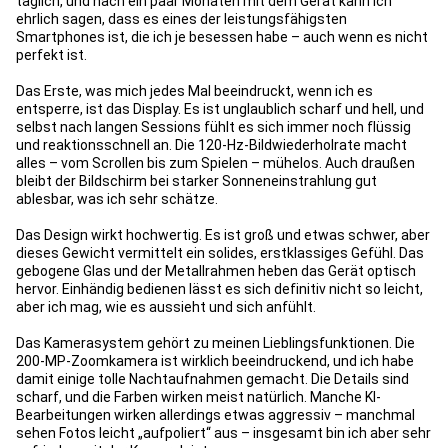
täglich, und nach ein paar Monaten mit dem Gerät kann ich
ehrlich sagen, dass es eines der leistungsfähigsten
Smartphones ist, die ich je besessen habe – auch wenn es nicht
perfekt ist.
Das Erste, was mich jedes Mal beeindruckt, wenn ich es
entsperre, ist das Display. Es ist unglaublich scharf und hell, und
selbst nach langen Sessions fühlt es sich immer noch flüssig
und reaktionsschnell an. Die 120-Hz-Bildwiederholrate macht
alles – vom Scrollen bis zum Spielen – mühelos. Auch draußen
bleibt der Bildschirm bei starker Sonneneinstrahlung gut
ablesbar, was ich sehr schätze.
Das Design wirkt hochwertig. Es ist groß und etwas schwer, aber
dieses Gewicht vermittelt ein solides, erstklassiges Gefühl. Das
gebogene Glas und der Metallrahmen heben das Gerät optisch
hervor. Einhändig bedienen lässt es sich definitiv nicht so leicht,
aber ich mag, wie es aussieht und sich anfühlt.
Das Kamerasystem gehört zu meinen Lieblingsfunktionen. Die
200-MP-Zoomkamera ist wirklich beeindruckend, und ich habe
damit einige tolle Nachtaufnahmen gemacht. Die Details sind
scharf, und die Farben wirken meist natürlich. Manche KI-
Bearbeitungen wirken allerdings etwas aggressiv – manchmal
sehen Fotos leicht „aufpoliert“ aus – insgesamt bin ich aber sehr