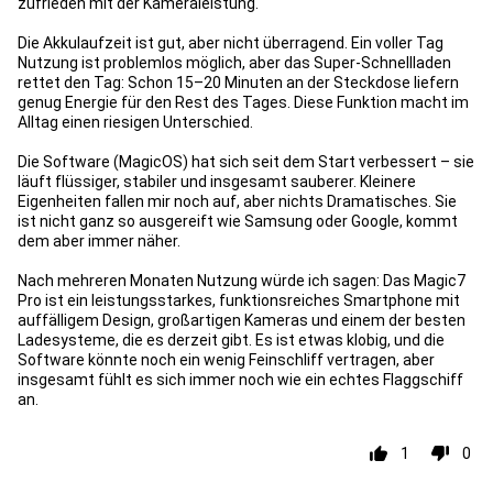
zufrieden mit der Kameraleistung.
Die Akkulaufzeit ist gut, aber nicht überragend. Ein voller Tag
Nutzung ist problemlos möglich, aber das Super-Schnellladen
rettet den Tag: Schon 15–20 Minuten an der Steckdose liefern
genug Energie für den Rest des Tages. Diese Funktion macht im
Alltag einen riesigen Unterschied.
Die Software (MagicOS) hat sich seit dem Start verbessert – sie
läuft flüssiger, stabiler und insgesamt sauberer. Kleinere
Eigenheiten fallen mir noch auf, aber nichts Dramatisches. Sie
ist nicht ganz so ausgereift wie Samsung oder Google, kommt
dem aber immer näher.
Nach mehreren Monaten Nutzung würde ich sagen: Das Magic7
Pro ist ein leistungsstarkes, funktionsreiches Smartphone mit
auffälligem Design, großartigen Kameras und einem der besten
Ladesysteme, die es derzeit gibt. Es ist etwas klobig, und die
Software könnte noch ein wenig Feinschliff vertragen, aber
insgesamt fühlt es sich immer noch wie ein echtes Flaggschiff
an.
1
0