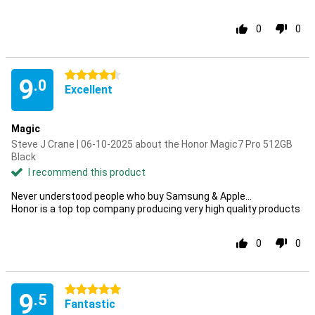
0
0
4.5 stars
9
.0
Excellent
Magic
Steve J Crane | 06-10-2025 about the Honor Magic7 Pro 512GB
Black
I recommend this product
Never understood people who buy Samsung & Apple...
Honor is a top top company producing very high quality products
0
0
5 stars
9
.5
Fantastic