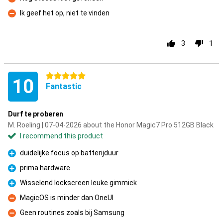
Con
Ik geef het op, niet te vinden
Con
3
1
5 stars
10
Fantastic
Durf te proberen
M. Roeling | 07-04-2026 about the Honor Magic7 Pro 512GB Black
I recommend this product
duidelijke focus op batterijduur
Pro
prima hardware
Pro
Wisselend lockscreen leuke gimmick
Pro
MagicOS is minder dan OneUI
Con
Geen routines zoals bij Samsung
Con