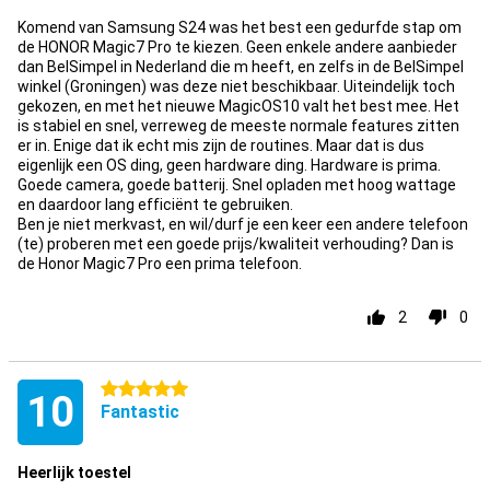
Komend van Samsung S24 was het best een gedurfde stap om
de HONOR Magic7 Pro te kiezen. Geen enkele andere aanbieder
dan BelSimpel in Nederland die m heeft, en zelfs in de BelSimpel
winkel (Groningen) was deze niet beschikbaar. Uiteindelijk toch
gekozen, en met het nieuwe MagicOS10 valt het best mee. Het
is stabiel en snel, verreweg de meeste normale features zitten
er in. Enige dat ik echt mis zijn de routines. Maar dat is dus
eigenlijk een OS ding, geen hardware ding. Hardware is prima.
Goede camera, goede batterij. Snel opladen met hoog wattage
en daardoor lang efficiënt te gebruiken.
Ben je niet merkvast, en wil/durf je een keer een andere telefoon
(te) proberen met een goede prijs/kwaliteit verhouding? Dan is
de Honor Magic7 Pro een prima telefoon.
2
0
5 stars
10
Fantastic
Heerlijk toestel