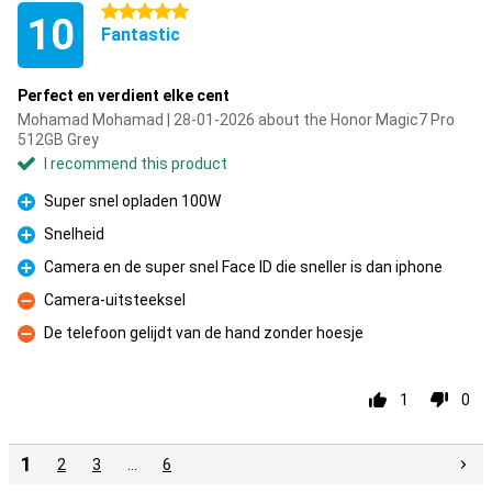
5 stars
10
Fantastic
Perfect en verdient elke cent
Mohamad Mohamad | 28-01-2026 about the Honor Magic7 Pro
512GB Grey
I recommend this product
Super snel opladen 100W
Pro
Snelheid
Pro
Camera en de super snel Face ID die sneller is dan iphone
Pro
Camera-uitsteeksel
Con
De telefoon gelijdt van de hand zonder hoesje
Con
1
0
1
2
3
…
6