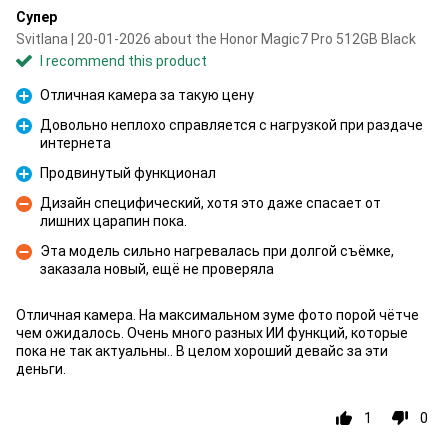
Супер
Svitlana | 20-01-2026 about the Honor Magic7 Pro 512GB Black
I recommend this product
Отличная камера за такую цену
Pro
Довольно неплохо справляется с нагрузкой при раздаче
интернета
Pro
Продвинутый функционал
Pro
Дизайн специфический, хотя это даже спасает от
лишних царапин пока.
Con
Эта модель сильно нагревалась при долгой съёмке,
заказала новый, ещё не проверяла
Con
Отличная камера. На максимальном зуме фото порой чётче
чем ожидалось. Очень много разных ИИ функций, которые
пока не так актуальны.. В целом хороший девайс за эти
деньги.
1
0