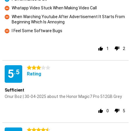
Pro
Whatapp Video Stuck When Making Video Call
Con
When Warching Youtube After Advertisement It Starts From
Beginning Which Is Annoying
Con
I Feel Some Software Bugs
Con
1
2
3 stars
5
.5
Rating
Sufficient
Onur Boz | 30-04-2025 about the Honor Magic7 Pro 512GB Grey
0
5
4.5 stars