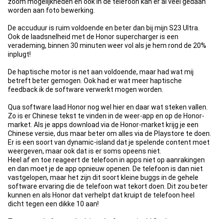
zoom mogelijkheden en ook in de telefoon kan er al veel gedaan
worden aan foto bewerking.
De accuduur is ruim voldoende en beter dan bij mijn S23 Ultra.
Ook de laadsnelheid met de Honor supercharger is een
verademing, binnen 30 minuten weer vol als je hem rond de 20%
inplugt!
De haptische motor is net aan voldoende, maar had wat mij
betreft beter gemogen. Ook had er wat meer haptische
feedback ik de software verwerkt mogen worden.
Qua software laad Honor nog wel hier en daar wat steken vallen.
Zo is er Chinese tekst te vinden in de weer-app en op de Honor-
market. Als je apps download via de Honor-market krijg je een
Chinese versie, dus maar beter om alles via de Playstore te doen.
Er is een soort van dynamic-island dat je spelende content moet
weergeven, maar ook dat is er soms opeens niet.
Heel af en toe reageert de telefoon in apps niet op aanrakingen
en dan moet je de app opnieuw openen. De telefoon is dan niet
vastgelopen, maar het zijn dit soort kleine buggs in de gehele
software ervaring die de telefoon wat tekort doen. Dit zou beter
kunnen en als Honor dat verhelpt dat kruipt de telefoon heel
dicht tegen een dikke 10 aan!