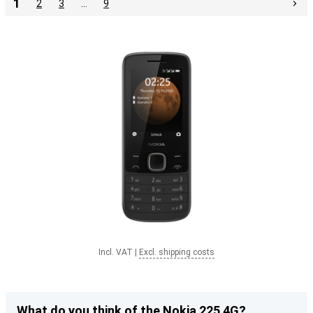
1
2
3
…
9
Incl. VAT
|
Excl. shipping costs
What do you think of the Nokia 225 4G?