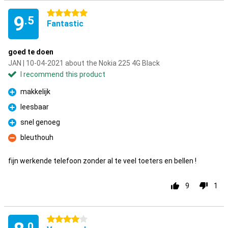
5 stars
9
.5
Fantastic
goed te doen
JAN | 10-04-2021 about the Nokia 225 4G Black
I recommend this product
makkelijk
Pro
leesbaar
Pro
snel genoeg
Pro
bleuthouh
Con
fijn werkende telefoon zonder al te veel toeters en bellen !
9
1
4 stars
.0