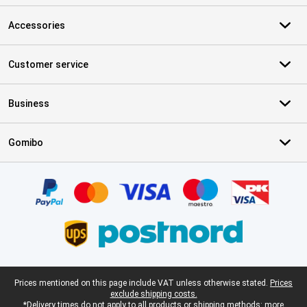
Accessories
Customer service
Business
Gomibo
Certificates, payment methods, delivery service partners
Legal footer
Prices mentioned on this page include VAT unless otherwise stated.
Prices
exclude shipping costs.
*Delivery times do not apply to all products or shipping methods:
more