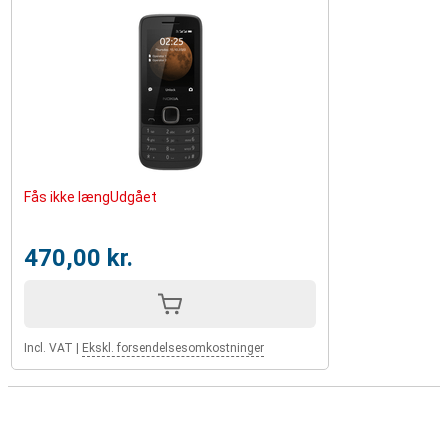
Fås ikke længUdgået
470,00 kr.
Incl. VAT
|
Ekskl. forsendelsesomkostninger