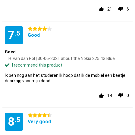
21
6
4 stars
7
.5
Good
Goed
T.H. van dan Pol | 30-06-2021 about the Nokia 225 4G Blue
I recommend this product
Ik ben nog aan het studeren.Ik hoop dat ik de mobiel een beetje
doorkrijg voor mijn dood.
14
0
4.5 stars
8
.5
Very good