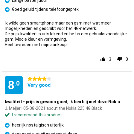
Lange batterijduur
Pro
Goed geluid tijdens telefoongeprek
Pro
Ik wilde geen smartphone maar een gsm met wat meer
mogelijkheden en geschikt voor het 4G-netwerk.
De prijs-kwaliteit is uitstekend en het is een gebruiksvriendelijke
gsm. Mooie kleur en vormgeving.
Heel tevreden met mijn aankoop!
3
0
4 stars
8
.0
Very good
kwaliteit - prijs is gewoon goed, ik ben blij met deze Nokia
J. Meijer | 05-08-2021 about the Nokia 225 4G Black
I recommend this product
heerlijk nostalgisch uiterlijk
Pro