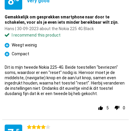
8
Very good
Gemakkelijk om gesprekken smartphone naar door te
schakelen, voor als je even iets minder bereikbaar wilt zijn.
Hans | 30-09-2023 about the Nokia 225 4G Black
I recommend this product
Weegt weinig
Pro
Compact
Pro
Dit is mijn tweede Nokia 225-4G. Beide toestellen "bevriezen"
soms, waardoor er een "reset" nodig is. Hiervoor moet je de
middelste, (navigatie) knop en de aan/uit knop, samen even
ingedrukt houden, waarna het toestel "reset". Hierbij veranderen
de instellingen niet. Ondanks dit euveltje vind ik dit toestel
dusdanig fijn dat ik er een tweede bij heb gekocht.
5
0
4 stars