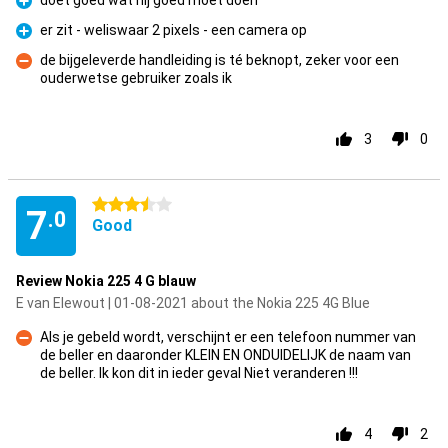
doet goed wat hij goed moet doen
Pro
er zit - weliswaar 2 pixels - een camera op
Pro
de bijgeleverde handleiding is té beknopt, zeker voor een
ouderwetse gebruiker zoals ik
Con
3
0
3.5 stars
7
.0
Good
Review Nokia 225 4 G blauw
E van Elewout | 01-08-2021 about the Nokia 225 4G Blue
Als je gebeld wordt, verschijnt er een telefoon nummer van
de beller en daaronder KLEIN EN ONDUIDELIJK de naam van
Con
de beller. Ik kon dit in ieder geval Niet veranderen !!!
4
2