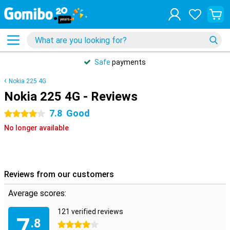
Safe
payments
Nokia 225 4G
Nokia 225 4G - Reviews
7.8
Good
4 stars
No longer available
Reviews from our customers
Average scores:
121 verified reviews
7
.8
4 stars