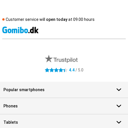
Customer service will
open today
at 09.00 hours
S
External shop reviews
4.4
/ 5.0
4.4 stars
Popular smartphones
Phones
Tablets