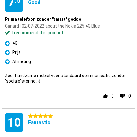
7
.5
Good
Prima telefoon zonder "smart" gedoe
Canard | 02-07-2022 about the Nokia 225 4G Blue
I recommend this product
4G
Pro
Prijs
Pro
Afmeting
Pro
Zeer handzame mobiel voor standaard communicatie zonder
"sociale"storing :-)
3
0
5 stars
10
Fantastic