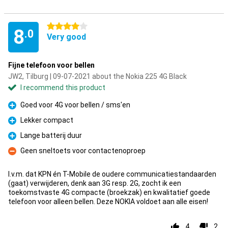
4 stars
8
.0
Very good
Fijne telefoon voor bellen
JW2, Tilburg | 09-07-2021 about the Nokia 225 4G Black
I recommend this product
Goed voor 4G voor bellen / sms'en
Pro
Lekker compact
Pro
Lange batterij duur
Pro
Geen sneltoets voor contactenoproep
Con
I.v.m. dat KPN én T-Mobile de oudere communicatiestandaarden
(gaat) verwijderen, denk aan 3G resp. 2G, zocht ik een
toekomstvaste 4G compacte (broekzak) en kwalitatief goede
telefoon voor alleen bellen. Deze NOKIA voldoet aan alle eisen!
4
2