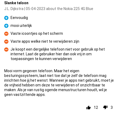
Slanke teloon
J.L. Dijkstra | 05-04-2023 about the Nokia 225 4G Blue
Eenvoudig
Pro
mooi uiterlijk
Pro
Vaste icoontjes op het scherm
Con
Vaste apps welke niet te verwijderen zijn
Con
Je koopt een dergelijke telefoon niet voor gebruik op het
internet. Laat de gebruiker hier dan ook vrij in om
Con
toepassingen te kunnen verwijderen
Mooi vorm gegeven telefoon. Maar het eigen
besturingssysteem, laat niet toe dat je zelf de telefoon mag
inrichten hoe jij het wenst. Wanneer je apps niet gebruikt, moet je
de vrijheid hebben om deze te verwijderen of onzichtbaar te
maken. Als je van rustig ogende menustructuren houdt, wil je
geen vastzittende apps.
12
3