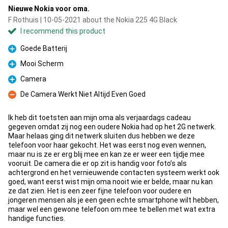
Nieuwe Nokia voor oma.
F Rothuis | 10-05-2021 about the Nokia 225 4G Black
I recommend this product
Goede Batterij
Pro
Mooi Scherm
Pro
Camera
Pro
De Camera Werkt Niet Altijd Even Goed
Con
Ik heb dit toetsten aan mijn oma als verjaardags cadeau
gegeven omdat zij nog een oudere Nokia had op het 2G netwerk.
Maar helaas ging dit netwerk sluiten dus hebben we deze
telefoon voor haar gekocht. Het was eerst nog even wennen,
maar nu is ze er erg blij mee en kan ze er weer een tijdje mee
vooruit. De camera die er op zit is handig voor foto’s als
achtergrond en het vernieuwende contacten systeem werkt ook
goed, want eerst wist mijn oma nooit wie er belde, maar nu kan
ze dat zien. Het is een zeer fijne telefoon voor oudere en
jongeren mensen als je een geen echte smartphone wilt hebben,
maar wel een gewone telefoon om mee te bellen met wat extra
handige functies.