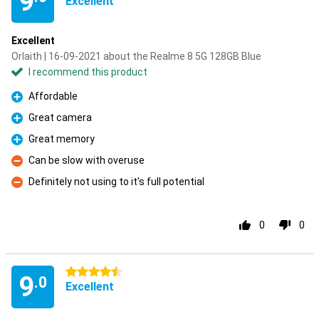
9
Excellent
Excellent
Orlaith | 16-09-2021 about the Realme 8 5G 128GB Blue
I recommend this product
Affordable
Pro
Great camera
Pro
Great memory
Pro
Can be slow with overuse
Con
Definitely not using to it's full potential
Con
0
0
4.5 stars
9
.0
Excellent