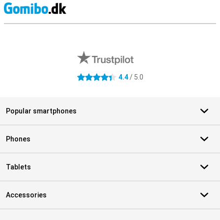
S
External shop reviews
4.4
/ 5.0
4.4 stars
Popular smartphones
Phones
Tablets
Accessories