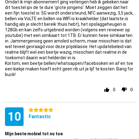
Omdat ik mijn abonnement ging verlengen heb ik gekeken naar
dit toestel ipv de te dure 'grote jongens'. Moet zeggen dat het
een fijn toestel is: 5G wordt ondersteund, NFC aanwezig, 3,5 jack,
bellen via VoLTE en bellen via WIFI is kraakhelder (dat laatste is
handig als je slecht bereik thuis hebt), het opslaggeheugen is
128Gb en kan zelfs uitgebreid worden (volgens een reviewer op
youtube) met een simkaart tot 1TB. Er kunnen twee simkaarten
in. Jammergenoeg geen amoled scherm, maar misschien is dat
wel teveel gevraagd voor deze prijsklasse. Het updatebeleid van
realme blijft wel een beetje wazig, misschien dat realme in de
toekomst daarin wat helderder in is.
Kortom, een beetje bellen/whatsappen/facebooken en af en toe
een kiekje maken hoeft echt geen rib uit je lijf te kosten. Bang for
buck!
0
0
5 stars
10
Fantastic
Mijn beste mobiel tot nu toe