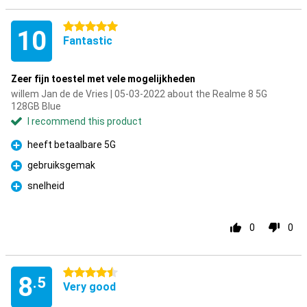
5 stars
10
Fantastic
Zeer fijn toestel met vele mogelijkheden
willem Jan de de Vries | 05-03-2022 about the Realme 8 5G
128GB Blue
I recommend this product
heeft betaalbare 5G
Pro
gebruiksgemak
Pro
snelheid
Pro
0
0
4.5 stars
8
.5
Very good