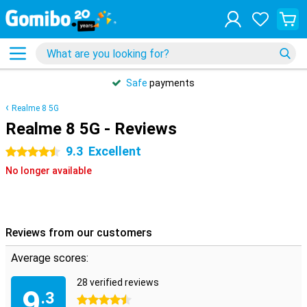
Safe
payments
Realme 8 5G
Realme 8 5G - Reviews
9.3
Excellent
4.5 stars
No longer available
Reviews from our customers
Average scores:
28 verified reviews
9
.3
4.5 stars