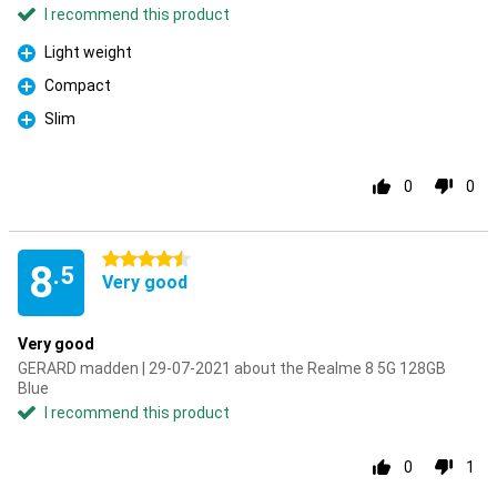
I recommend this product
Light weight
Pro
Compact
Pro
Slim
Pro
0
0
4.5 stars
8
.5
Very good
Very good
GERARD madden | 29-07-2021 about the Realme 8 5G 128GB
Blue
I recommend this product
0
1