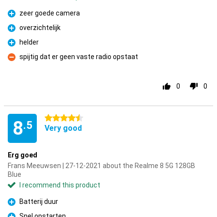
zeer goede camera
Pro
overzichtelijk
Pro
helder
Pro
spijtig dat er geen vaste radio opstaat
Con
0
0
4.5 stars
8
.5
Very good
Erg goed
Frans Meeuwsen | 27-12-2021 about the Realme 8 5G 128GB
Blue
I recommend this product
Batterij duur
Pro
Snel opstarten