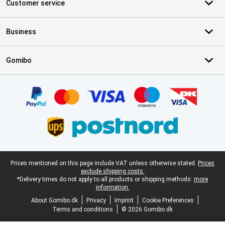
Customer service
Business
Gomibo
Certificates, payment methods, delivery service partners
Legal footer
Prices mentioned on this page include VAT unless otherwise stated.
Prices
exclude shipping costs.
*Delivery times do not apply to all products or shipping methods:
more
information.
About Gomibo.dk
Privacy
Imprint
Cookie Preferences
Terms and conditions
© 2026 Gomibo.dk