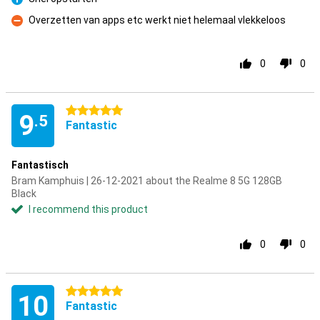
Pro
Overzetten van apps etc werkt niet helemaal vlekkeloos
Con
0
0
5 stars
9
.5
Fantastic
Fantastisch
Bram Kamphuis | 26-12-2021 about the Realme 8 5G 128GB
Black
I recommend this product
0
0
5 stars
10
Fantastic