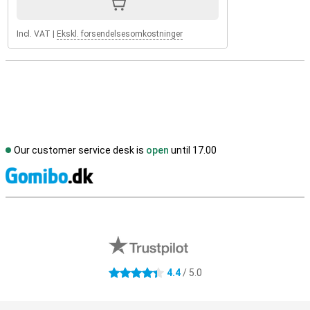
Incl. VAT
|
Ekskl. forsendelsesomkostninger
Our customer service desk is
open
until 17.00
S
External shop reviews
4.4
/ 5.0
4.4 stars