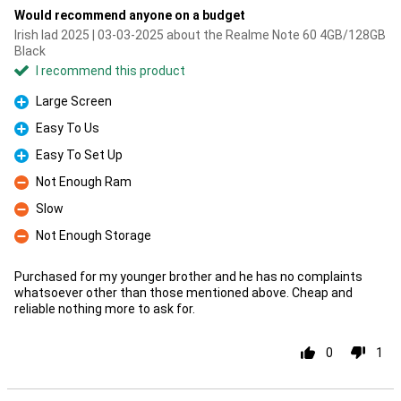
Would recommend anyone on a budget
Irish lad 2025 | 03-03-2025 about the Realme Note 60 4GB/128GB
Black
I recommend this product
Large Screen
Pro
Easy To Us
Pro
Easy To Set Up
Pro
Not Enough Ram
Con
Slow
Con
Not Enough Storage
Con
Purchased for my younger brother and he has no complaints
whatsoever other than those mentioned above. Cheap and
reliable nothing more to ask for.
0
1