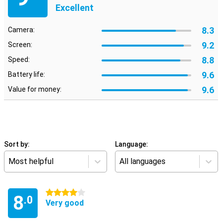
Excellent
8.3
Camera:
9.2
Screen:
8.8
Speed:
9.6
Battery life:
9.6
Value for money:
Sort by:
Language:
Most helpful
All languages
4 stars
8
.0
Very good