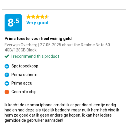
4.5 stars
8
.5
Very good
Prima toestel voor heel weinig geld
Everwijn Overberg | 27-05-2025 about the Realme Note 60
4GB/128GB Black
I recommend this product
Spotgoedkoop
Pro
Prima scherm
Pro
Prima accu
Pro
Geen nfc chip
Con
Ik kocht deze smartphone omdat ik er per direct eentje nodig
had en had deze als tijdelijk bedacht maar nu ik hem heb vind ik
hem zo goed dat ik geen andere ga kopen. Ik kan het iedere
gemiddelde gebruiker aanraden!