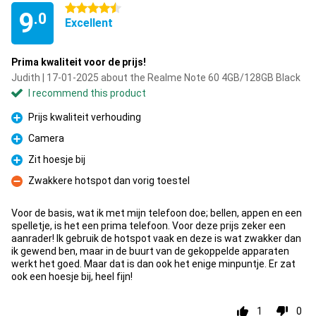
4.5 stars
9
.0
Excellent
Prima kwaliteit voor de prijs!
Judith | 17-01-2025 about the Realme Note 60 4GB/128GB Black
I recommend this product
Prijs kwaliteit verhouding
Pro
Camera
Pro
Zit hoesje bij
Pro
Zwakkere hotspot dan vorig toestel
Con
Voor de basis, wat ik met mijn telefoon doe; bellen, appen en een
spelletje, is het een prima telefoon. Voor deze prijs zeker een
aanrader! Ik gebruik de hotspot vaak en deze is wat zwakker dan
ik gewend ben, maar in de buurt van de gekoppelde apparaten
werkt het goed. Maar dat is dan ook het enige minpuntje. Er zat
ook een hoesje bij, heel fijn!
1
0