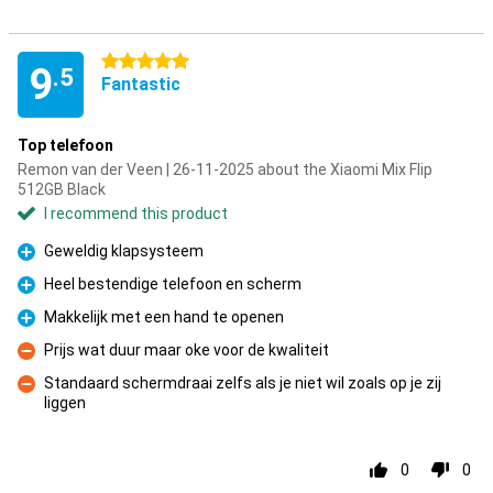
5 stars
9
.5
Fantastic
Top telefoon
Remon van der Veen | 26-11-2025 about the Xiaomi Mix Flip
512GB Black
I recommend this product
Geweldig klapsysteem
Pro
Heel bestendige telefoon en scherm
Pro
Makkelijk met een hand te openen
Pro
Prijs wat duur maar oke voor de kwaliteit
Con
Standaard schermdraai zelfs als je niet wil zoals op je zij
liggen
Con
0
0