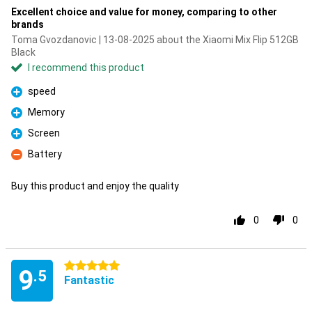
Excellent choice and value for money, comparing to other
brands
Toma Gvozdanovic | 13-08-2025 about the Xiaomi Mix Flip 512GB
Black
I recommend this product
speed
Pro
Memory
Pro
Screen
Pro
Battery
Con
Buy this product and enjoy the quality
0
0
5 stars
9
.5
Fantastic