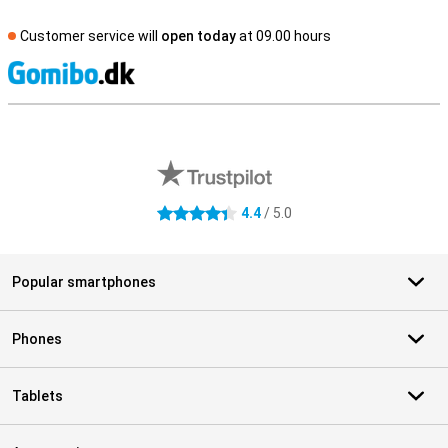
Customer service will
open today
at 09.00 hours
S
External shop reviews
4.4
/ 5.0
4.4 stars
Popular smartphones
Phones
Tablets