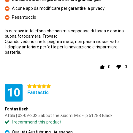
Con
Alcune app da modificare per garantire la privacy
Con
Pesantuccio
Con
Io cercavo in telefono che non mi scappasse di tasca e con ina
buona fotocamera. Trovato.
Quando vedono che lo pieghi a metà, non passa inosservato.
Il display anteriore perfetto per la navigazione e risparmiare
batteria.
0
0
5 stars
10
Fantastic
Fantastisch
Attila | 02-09-2025 about the Xiaomi Mix Flip 512GB Black
I recommend this product
Qualität Ausführung , Aussehen