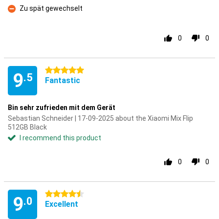
Zu spät gewechselt
Con
0
0
5 stars
9
.5
Fantastic
Bin sehr zufrieden mit dem Gerät
Sebastian Schneider | 17-09-2025 about the Xiaomi Mix Flip
512GB Black
I recommend this product
0
0
4.5 stars
9
.0
Excellent