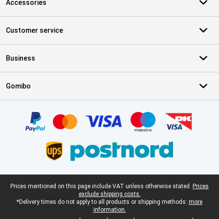
Accessories
Customer service
Business
Gomibo
Certificates, payment methods, delivery service partners
Legal footer
Prices mentioned on this page include VAT unless otherwise stated.
Prices
exclude shipping costs.
*Delivery times do not apply to all products or shipping methods:
more
information.