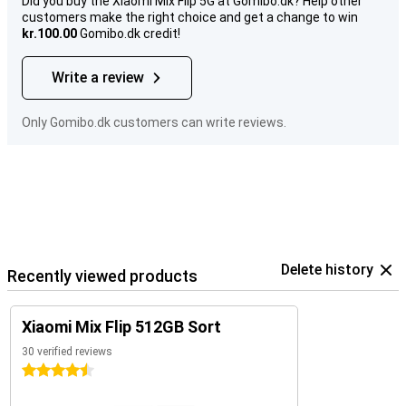
Did you buy the Xiaomi Mix Flip 5G at Gomibo.dk? Help other
customers make the right choice and get a change to win
kr.100.00
Gomibo.dk credit!
Write a review
Only Gomibo.dk customers can write reviews.
Delete history
Recently viewed products
Xiaomi Mix Flip 512GB Sort
30 verified reviews
4.5 stars