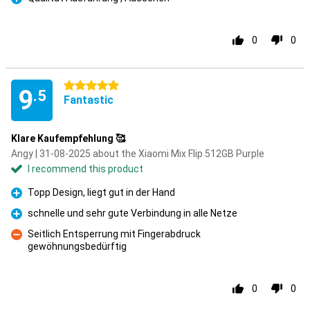
Pro
0
0
5 stars
9
.5
Fantastic
Klare Kaufempfehlung 🥰
Angy | 31-08-2025 about the Xiaomi Mix Flip 512GB Purple
I recommend this product
Topp Design, liegt gut in der Hand
Pro
schnelle und sehr gute Verbindung in alle Netze
Pro
Seitlich Entsperrung mit Fingerabdruck
gewöhnungsbedürftig
Con
0
0