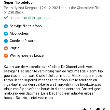
Super flip telefoon
Petra Uythof Keegstra | 24-12-2024 about the Xiaomi Mix Flip
512GB Black
I recommend this product
Stevige flip telefoon
Pro
Mooi scherm
Pro
Goede software
Pro
Prijzig
Con
Weinig hoesjes keuze
Con
Kwam van de Motorola razr 40 ultra. De Xiaomi voelt veel
steviger. Had slechte verbinding met de razr, met de Xiaomi flip
geen last meer van. Snelle telefoon met ai. Maakt super mooie
foto's. Ik ben superblij met deze telefoon. Grote telefoon en
ingeklapt mooi klein pakketje wat makkelijk in de broekzak past.
Als je van flip telefoons houdt is dit een aanrader. Batterij gaat
makkelijk een dag mee. En je krijgt nog een adapter erbij en
hoesje. Dat zie je niet veel meer.
2
0