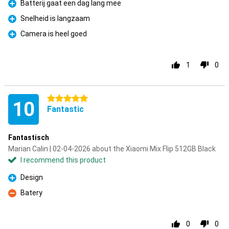
Batterij gaat een dag lang mee
Pro
Snelheid is langzaam
Pro
Camera is heel goed
Pro
1
0
5 stars
10
Fantastic
Fantastisch
Marian Calin | 02-04-2026 about the Xiaomi Mix Flip 512GB Black
I recommend this product
Design
Pro
Batery
Con
0
0