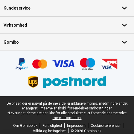
Kundeservice
Virksomhed
Gomibo
Certifikater, betalingsmetoder, leveringstjenestepartnere
Juridisk fodtekst
De priser, der er nævnt på denne side, er inklusive moms, medmindre andet
er angivet.
Priserne er ekskl. forsendelsesomkostninger.
*Leveringstiderne gælder ikke for alle produkter eller forsendelsesmetoder:
mere information.
Om Gomibo.dk
Fortrolighed
Impressum
Cookiepræferencer
Vilkår og betingelser
© 2026 Gomibo.dk