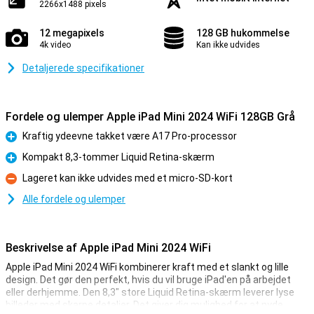
2266x1488 pixels
12 megapixels
128 GB hukommelse
4k video
Kan ikke udvides
Detaljerede specifikationer
Fordele og ulemper Apple iPad Mini 2024 WiFi 128GB Grå
Kraftig ydeevne takket være A17 Pro-processor
Fordele
Kompakt 8,3-tommer Liquid Retina-skærm
Fordele
Lageret kan ikke udvides med et micro-SD-kort
Ulemper
Alle fordele og ulemper
Beskrivelse af Apple iPad Mini 2024 WiFi
Apple iPad Mini 2024 WiFi kombinerer kraft med et slankt og lille
design. Det gør den perfekt, hvis du vil bruge iPad'en på arbejdet
eller derhjemme. Den 8,3" store Liquid Retina-skærm leverer lyse
billeder med skarpe detaljer. Det giver dig mulighed for at nyde