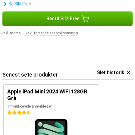
Uanset om du downloader film, arbejder på store projekter eller
Se SIM Free
bruger tunge apps, så holder lagerpladsen og hastigheden på iPad
Mini dig i gang. Så du behøver aldrig at bekymre dig om at løbe tør
for plads eller have en langsom tablet.
Bestil SIM Free
Inkl. moms
|
Ekskl. forsendelsesomkostninger
Slet historik
Senest sete produkter
Apple iPad Mini 2024 WiFi 128GB
Grå
14 verificerede anmeldelser
4.5 stjerner