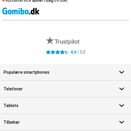
Kundeservice
åbner i dag
09.00kl.
S
Eksterne anmeldelser af butikker
4,4
/ 5,0
4.4 stjerner
Populære smartphones
Telefoner
Tablets
Tilbehør