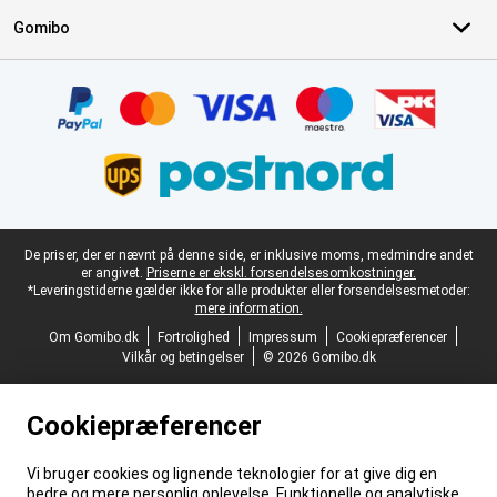
Gomibo
Certifikater, betalingsmetoder, leveringstjenestepartnere
Juridisk fodtekst
De priser, der er nævnt på denne side, er inklusive moms, medmindre andet
er angivet.
Priserne er ekskl. forsendelsesomkostninger.
*Leveringstiderne gælder ikke for alle produkter eller forsendelsesmetoder:
mere information.
Om Gomibo.dk
Fortrolighed
Impressum
Cookiepræferencer
Vilkår og betingelser
© 2026 Gomibo.dk
Cookiepræferencer
Vi bruger cookies og lignende teknologier for at give dig en
bedre og mere personlig oplevelse. Funktionelle og analytiske