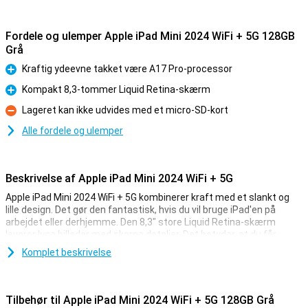
Fordele og ulemper Apple iPad Mini 2024 WiFi + 5G 128GB
Grå
Kraftig ydeevne takket være A17 Pro-processor
Fordele
Kompakt 8,3-tommer Liquid Retina-skærm
Fordele
Lageret kan ikke udvides med et micro-SD-kort
Ulemper
Alle fordele og ulemper
Beskrivelse af Apple iPad Mini 2024 WiFi + 5G
Apple iPad Mini 2024 WiFi + 5G kombinerer kraft med et slankt og
lille design. Det gør den fantastisk, hvis du vil bruge iPad'en på
arbejdet eller derhjemme. Den 8,3" store Liquid Retina-skærm
leverer lyse billeder med skarpe detaljer. Det betyder, at du får
levende farver, som er ideelle til film, spil og fotos.
Komplet beskrivelse
Med lagerplads har du masser af plads til alle dine apps, fotos og
filer. Takket være den hurtige A17 Pro-chip får du en fremragende
ydeevne. Perfekt, hvis du kan lide at spille på din iPad eller køre
Tilbehør til Apple iPad Mini 2024 WiFi + 5G 128GB Grå
mange apps på én gang. Med 5G-understøttelse kan du få adgang