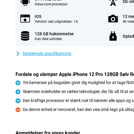
5G-in
Hexa-core processor
iOS
12 me
Version ved udgivelsen: 14
4k vid
128 GB hukommelse
Oplad
Kan ikke udvides
Detaljerede specifikationer
Fordele og ulemper Apple iPhone 12 Pro 128GB Sølv R
Tre kameraer på bagsiden giver dig mulighed for at tage flotte
Fordele
Skærmen indeholder en række teknologier, der får alt til at se
Fordele
Den kraftige processor er stærk nok til næsten alle apps og s
Fordele
Da denne enhed er renoveret, kan den vise små tegn på slita
Ulemper
Anmeldelser fra vores kunder