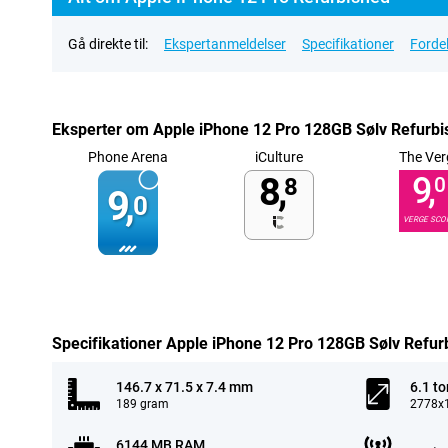
Gå direkte til:
Ekspertanmeldelser
Specifikationer
Forde
Eksperter om Apple iPhone 12 Pro 128GB Sølv Refurbi
Phone Arena
iCulture
The Ver
8,
9,
8
0
9,
0
VERGE SCO
Specifikationer Apple iPhone 12 Pro 128GB Sølv Refur
146.7 x 71.5 x 7.4 mm
6.1 t
189 gram
2778x1
6144 MB RAM