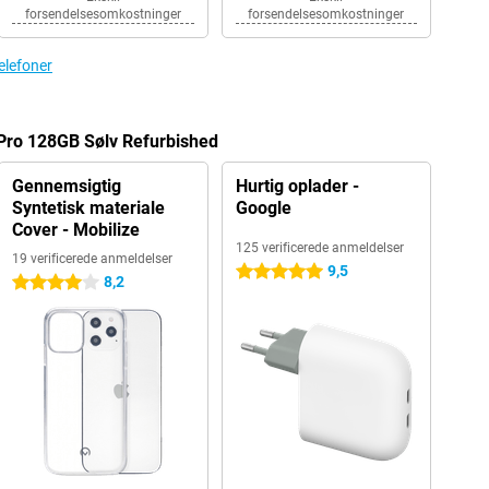
forsendelsesomkostninger
forsendelsesomkostninger
telefoner
2 Pro 128GB Sølv Refurbished
Gennemsigtig
Hurtig oplader -
Syntetisk materiale
Google
Cover - Mobilize
125 verificerede anmeldelser
19 verificerede anmeldelser
9,5
5 stjerner
8,2
4 stjerner