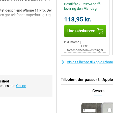
Bestil før kl. 23:59 og få
levering den
Mandag
ntet design end iPhone 11 Pro. Der
en gør telefonen superhurtig. Og
118,95 kr.
I indkøbskurven
er nemlig lidt mere kantet,
 Pro et mere afrundet design.
Inkl. moms
|
 mat, hvidt glas.
Ekskl.
forsendelsesomkostninger
en smuk 6,1-tommers Super Retina
Vis alt tilbehør til Apple iPh
 og farverne er meget levende! Det
at se så virkelighedstro ud. For
Tilbehør, der passer til App
bished
ser til det, der sker på
er ses her:
Online
et omgivende lys.
Covers
ller selv sine chips, hvilket gør
 apps på én gang eller spille et