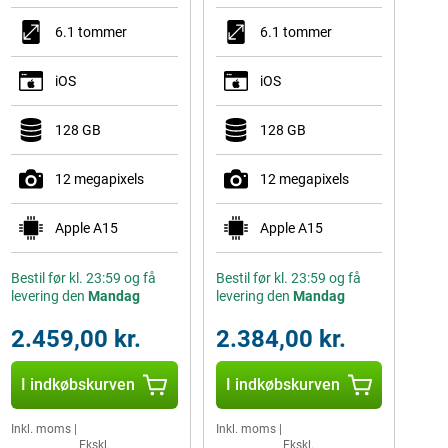
6.1 tommer
6.1 tommer
iOS
iOS
128 GB
128 GB
12 megapixels
12 megapixels
Apple A15
Apple A15
Bestil før kl. 23:59 og få
Bestil før kl. 23:59 og få
levering den
Mandag
levering den
Mandag
2.459,00 kr.
2.384,00 kr.
I indkøbskurven
I indkøbskurven
Inkl. moms
|
Inkl. moms
|
Ekskl.
Ekskl.