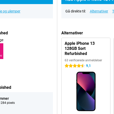
le og ulemper
Gå direkte til:
Alternativer
T
shed
Alternativer
ge
Apple iPhone 13
128GB Sort
Refurbished
RE
63 verificerede anmeldelser
9,1
4.5 stjerner
bished
ommer
284 pixels