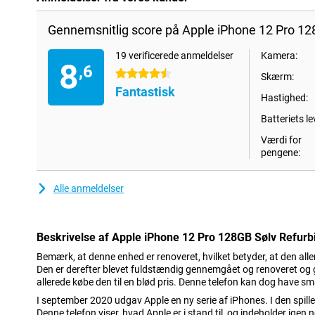
Gennemsnitlig score på Apple iPhone 12 Pro 12
19 verificerede anmeldelser
Kamera:
8
,6
4.5 stjerner
Skærm:
Fantastisk
Hastighed:
Batteriets le
Værdi for
pengene:
Alle anmeldelser
Beskrivelse af Apple iPhone 12 Pro 128GB Sølv Refurb
Bemærk, at denne enhed er renoveret, hvilket betyder, at den all
Den er derefter blevet fuldstændig gennemgået og renoveret og gjor
allerede købe den til en blød pris. Denne telefon kan dog have s
I september 2020 udgav Apple en ny serie af iPhones. I den spill
Denne telefon viser, hvad Apple er i stand til, og indeholder igen