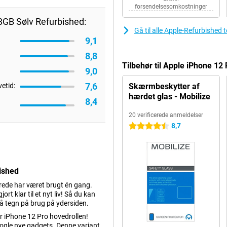
forsendelsesomkostninger
8GB Sølv Refurbished:
Gå til alle Apple-Refurbished 
9,1
8,8
Tilbehør til Apple iPhone 1
9,0
7,6
vetid:
Skærmbeskytter af
hærdet glas - Mobilize
8,4
20 verificerede anmeldelser
8,7
4.5 stjerner
ished
erede har været brugt én gang.
t klar til et nyt liv! Så du kan
må tegn på brug på ydersiden.
er iPhone 12 Pro hovedrollen!
 nogle nye gadgets. Denne variant