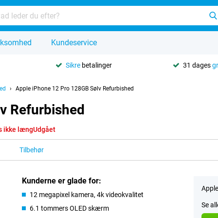
rksomhed
Kundeservice
Sikre
betalinger
31 dages
g
hed
Apple iPhone 12 Pro 128GB Sølv Refurbished
v Refurbished
s ikke længUdgået
Tilbehør
Kunderne er glade for:
Apple
12 megapixel kamera, 4k videokvalitet
Se al
6.1 tommers OLED skærm