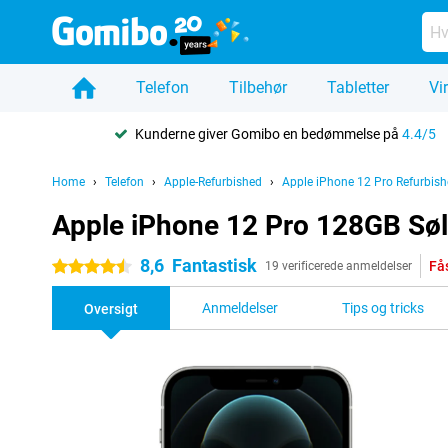
Telefon
Tilbehør
Tabletter
Vi
Kunderne giver Gomibo en bedømmelse på
4.4/5
Home
Telefon
Apple-Refurbished
Apple iPhone 12 Pro Refurbis
Apple iPhone 12 Pro 128GB Søl
8,6
Fantastisk
Få
4.5 stjerner
19 verificerede anmeldelser
Anmeldelser
Tips og tricks
Oversigt