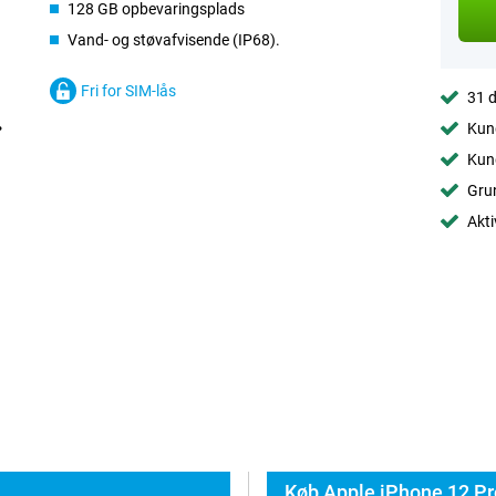
128 GB opbevaringsplads
Vand- og støvafvisende (IP68).
Fri for SIM-lås
31 d
Kund
Kund
Grun
Akti
Køb Apple iPhone 12 Pr