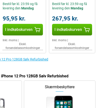
Bestil før kl. 23:59 og få
Bestil før kl. 23:59 og få
levering den
Mandag
levering den
Mandag
95,95 kr.
267,95 kr.
I indkøbskurven
I indkøbskurven
Inkl. moms
|
Inkl. moms
|
Ekskl.
Ekskl.
forsendelsesomkostninger
forsendelsesomkostninger
one 12 Pro 128GB Sølv Refurbished
le iPhone 12 Pro 128GB Sølv Refurbished
Skærmbeskyttere