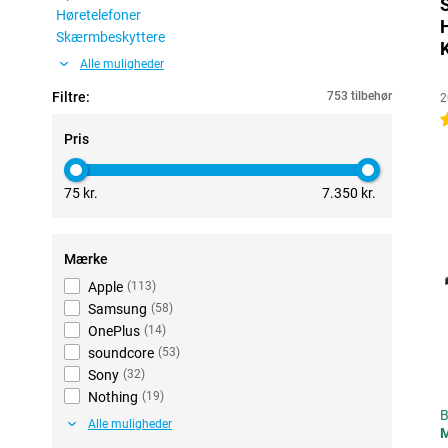
Høretelefoner
Skærmbeskyttere
Alle muligheder
Filtre:
753 tilbehør
2
4
Pris
75 kr.
7.350 kr.
Mærke
Apple
(
113
)
Samsung
(
58
)
OnePlus
(
14
)
soundcore
(
53
)
Sony
(
32
)
Nothing
(
19
)
B
Alle muligheder