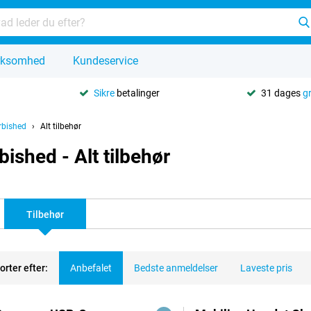
rksomhed
Kundeservice
Sikre
betalinger
31 dages
g
rbished
Alt tilbehør
ished - Alt tilbehør
Tilbehør
orter efter:
Anbefalet
Bedste anmeldelser
Laveste pris
dukter