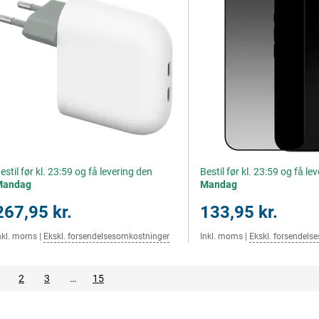
estil før kl. 23:59 og få levering den
Bestil før kl. 23:59 og få le
Mandag
Mandag
267,95 kr.
133,95 kr.
nkl. moms
|
Ekskl. forsendelsesomkostninger
Inkl. moms
|
Ekskl. forsendels
2
3
…
15