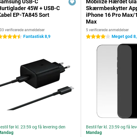
Samsung USB-C
Mobilize Hærdet Gla
Hurtiglader 45W + USB-C
Skærmbeskytter Ap
Kabel EP-TA845 Sort
iPhone 16 Pro Max/
Max
03 verificerede anmeldelser
5 verificerede anmeldelser
Fantastisk 8,9
Meget god 8
.5 stjerner
4 stjerner
estil før kl. 23:59 og få levering den
Bestil før kl. 23:59 og få le
Mandag
Mandag