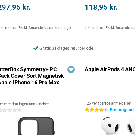
297,95 kr.
118,95 kr.
nkl. moms
|
Ekskl. forsendelsesomkostninger
Inkl. moms
|
Ekskl. forsendels
Gratis 31-dages returperiode
OtterBox Symmetry+ PC
Apple AirPods 4 AN
Back Cover Sort Magnetisk
Apple iPhone 16 Pro Max
126 verificerede anmeldelser
er er endnu ingen anmeldelser
Fremragende
4.5 stjerner
 stjerner