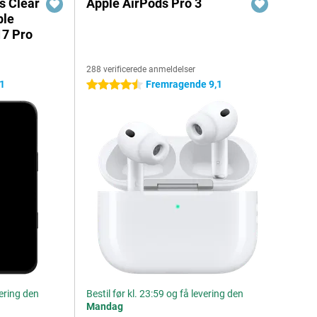
s Clear
Apple AirPods Pro 3
ple
17 Pro
288 verificerede anmeldelser
,1
Fremragende 9,1
4.5 stjerner
vering den
Bestil før kl. 23:59 og få levering den
Mandag