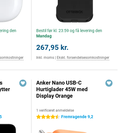
vering den
Bestil før kl. 23:59 og få levering den
Mandag
267,95 kr.
esomkostninger
Inkl. moms
|
Ekskl. forsendelsesomkostninger
s
Anker Nano USB-C
tter
Hurtiglader 45W med
Display Orange
1 verificeret anmeldelse
5
Fremragende 9,2
4.5 stjerner