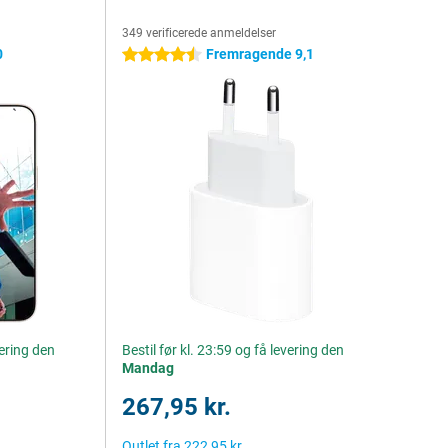
349 verificerede anmeldelser
0
Fremragende 9,1
4.5 stjerner
vering den
Bestil før kl. 23:59 og få levering den
Mandag
267,95 kr.
Outlet fra
222,95 kr.