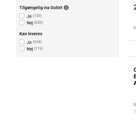
Tilgængelig via Outlet
Ja
(
133
)
Nej
(
620
)
I
Kan leveres
Ja
(
634
)
Nej
(
119
)
D
0