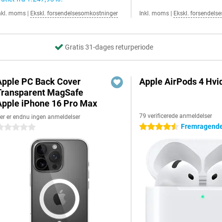
nkl. moms
|
Ekskl. forsendelsesomkostninger
Inkl. moms
|
Ekskl. forsendels
Gratis 31-dages returperiode
Apple PC Back Cover
Apple AirPods 4 Hvi
Transparent MagSafe
Apple iPhone 16 Pro Max
79 verificerede anmeldelser
er er endnu ingen anmeldelser
Fremragende
4.5 stjerner
 stjerner