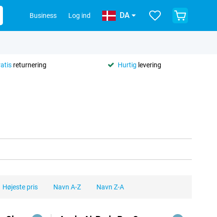
DA
Business
Log ind
ratis
returnering
Hurtig
levering
Højeste pris
Navn A-Z
Navn Z-A