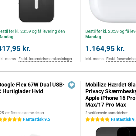
estil før kl. 23:59 og få levering den
Bestil før kl. 23:59 og få le
Mandag
Mandag
417,95 kr.
1.164,95 kr.
nkl. moms
|
Ekskl. forsendelsesomkostninger
Inkl. moms
|
Ekskl. forsendels
Google Flex 67W Dual USB-
Mobilize Hærdet Gla
C Hurtiglader Hvid
Privacy Skærmbesky
Apple iPhone 16 Pro
Max/17 Pro Max
25 verificerede anmeldelser
2 verificerede anmeldelser
Fantastisk 9,5
Fantastisk 9,
 stjerner
5 stjerner