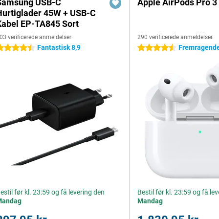
Samsung USB-C
Apple AirPods Pro 3
Hurtiglader 45W + USB-C
Kabel EP-TA845 Sort
03 verificerede anmeldelser
290 verificerede anmeldelser
Fantastisk 8,9
Fremragende
.5 stjerner
4.5 stjerner
estil før kl. 23:59 og få levering den
Bestil før kl. 23:59 og få le
Mandag
Mandag