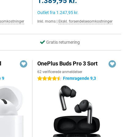
1.389,95 kr.
Outlet fra
1.247,95 kr.
esomkostninger
Inkl. moms
|
Ekskl. forsendelsesomkostninger
Gratis returnering
d
OnePlus Buds Pro 3 Sort
62 verificerede anmeldelser
 9
Fremragende 9,3
4.5 stjerner