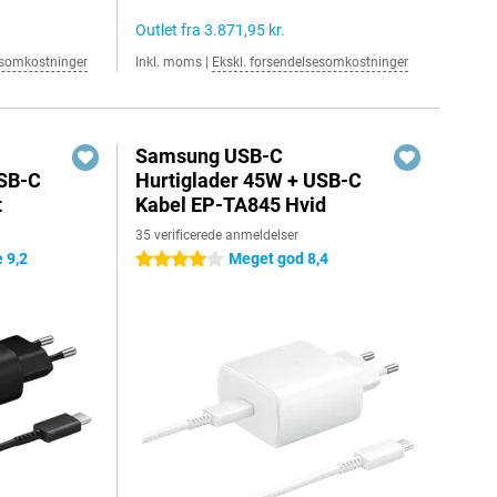
Outlet fra
3.871,95 kr.
esomkostninger
Inkl. moms
|
Ekskl. forsendelsesomkostninger
Samsung USB-C
USB-C
Hurtiglader 45W + USB-C
t
Kabel EP-TA845 Hvid
35 verificerede anmeldelser
 9,2
Meget god 8,4
4 stjerner