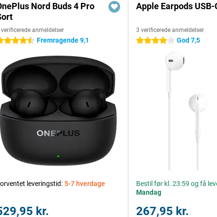
OnePlus Nord Buds 4 Pro
Apple Earpods USB-
Sort
 verificerede anmeldelser
3 verificerede anmeldelser
Fremragende 9,1
God 7,5
.5 stjerner
4 stjerner
orventet leveringstid:
5-7 hverdage
Bestil før kl. 23:59 og få le
Mandag
529,95 kr.
267,95 kr.