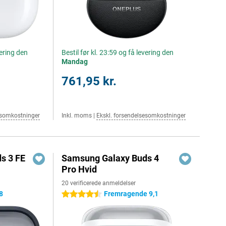
vering den
Bestil før kl. 23:59 og få levering den
Mandag
761,95 kr.
esomkostninger
Inkl. moms
|
Ekskl. forsendelsesomkostninger
s 3 FE
Samsung Galaxy Buds 4
Pro Hvid
20 verificerede anmeldelser
8
Fremragende 9,1
4.5 stjerner