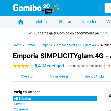
Telefon
Tilbehør
Tabletter
Vi
Kunderne giver Gomibo en bedømmelse på
4.4/5
Home
Telefon
Emporia
Emporia SIMPLICITYglam.4G
Alt tilb
Emporia SIMPLICITYglam.4G - A
8,4
Meget god
Pt
4 stjerner
34 verificerede anmeldelser
Oversigt
Anmeldelser
Tips og tricks
Vælg en kategori:
S
Alt tilbehør
Covers
Pro
Opladere