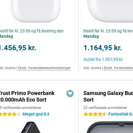
estil før kl. 23:59 og få levering den
Bestil før kl. 23:59 og få le
Mandag
Mandag
1.456,95 kr.
1.164,95 kr.
Outlet fra
1.007,95 kr.
nkl. moms
|
Ekskl. forsendelsesomkostninger
Inkl. moms
|
Ekskl. forsendels
Trust Primo Powerbank
Samsung Galaxy Bud
20.000mAh Eco Sort
Sort
5 verificerede anmeldelser
22 verificerede anmeldelser
Meget god 8,4
Fantastisk 8,
 stjerner
4.5 stjerner