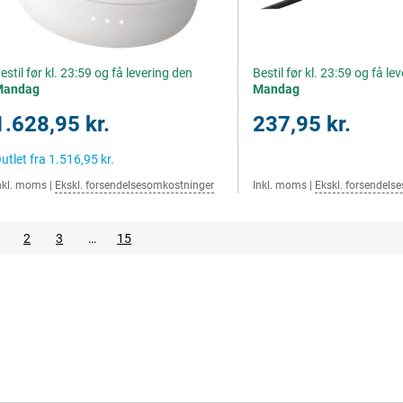
estil før kl. 23:59 og få levering den
Bestil før kl. 23:59 og få le
Mandag
Mandag
1.628,95 kr.
237,95 kr.
utlet fra
1.516,95 kr.
nkl. moms
|
Ekskl. forsendelsesomkostninger
Inkl. moms
|
Ekskl. forsendels
2
3
…
15