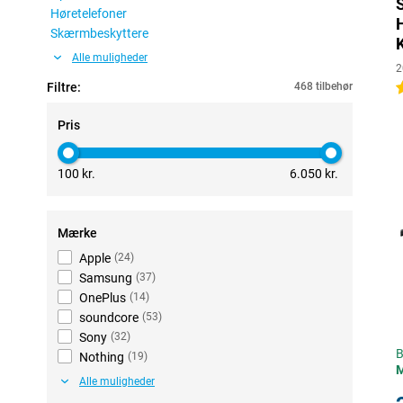
Høretelefoner
Skærmbeskyttere
Alle muligheder
2
Filtre:
468 tilbehør
4
Pris
100 kr.
6.050 kr.
Mærke
Apple
(
24
)
Samsung
(
37
)
OnePlus
(
14
)
soundcore
(
53
)
Sony
(
32
)
B
Nothing
(
19
)
Alle muligheder