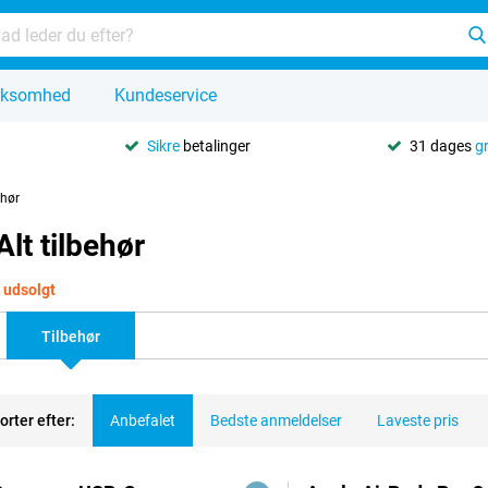
rksomhed
Kundeservice
Sikre
betalinger
31 dages
g
ehør
lt tilbehør
. udsolgt
Tilbehør
orter efter:
Anbefalet
Bedste anmeldelser
Laveste pris
dukter