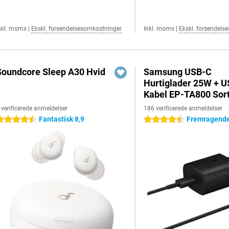
nkl. moms
|
Ekskl. forsendelsesomkostninger
Inkl. moms
|
Ekskl. forsendels
Soundcore Sleep A30 Hvid
Samsung USB-C
Hurtiglader 25W + 
Kabel EP-TA800 Sor
 verificerede anmeldelser
186 verificerede anmeldelser
Fantastisk 8,9
Fremragende
.5 stjerner
4.5 stjerner