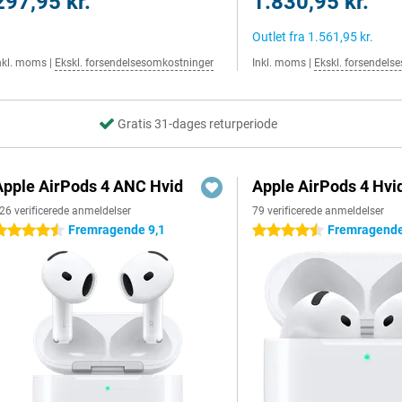
297,95 kr.
1.830,95 kr.
Outlet fra
1.561,95 kr.
nkl. moms
|
Ekskl. forsendelsesomkostninger
Inkl. moms
|
Ekskl. forsendels
Gratis 31-dages returperiode
Apple AirPods 4 ANC Hvid
Apple AirPods 4 Hvi
26 verificerede anmeldelser
79 verificerede anmeldelser
Fremragende 9,1
Fremragende
.5 stjerner
4.5 stjerner