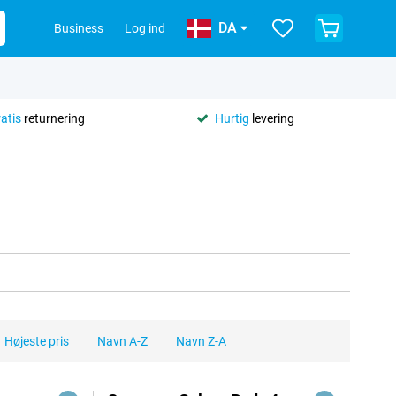
DA
Business
Log ind
ratis
returnering
Hurtig
levering
Højeste pris
Navn A-Z
Navn Z-A