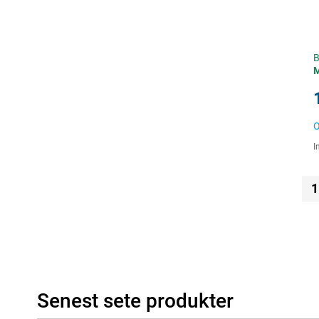
B
O
I
1
Senest sete produkter