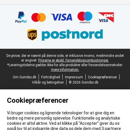
Certifikater, betalingsmetoder, leveringstjenestepartnere
Juridisk fodtekst
De priser, der er nævnt på denne side, er inklusive moms, medmindre andet
er angivet.
Priserne er ekskl. forsendelsesomkostninger.
*Leveringstiderne gælder ikke for alle produkter eller forsendelsesmetoder:
mere information.
Om Gomibo.dk
Fortrolighed
Impressum
Cookiepræferencer
Vilkår og betingelser
© 2026 Gomibo.dk
Cookiepræferencer
Vi bruger cookies og lignende teknologier for at give dig en
bedre og mere personlig oplevelse. Funktionelle og analytiske
cookies er altid aktive. Ved at klikke på “Accepter” giver du os
også lov til at indsamle dine data og dele dem med 3 partnere