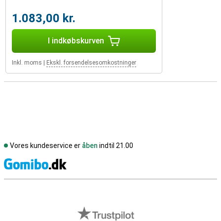
1.083,00 kr.
I indkøbskurven
Inkl. moms
|
Ekskl. forsendelsesomkostninger
Vores kundeservice er
åben
indtil 21.00
S
Eksterne anmeldelser af butikker