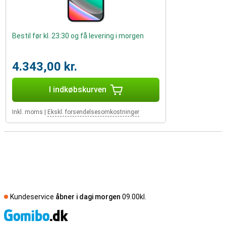
Bestil før kl. 23:30 og få levering i morgen
4.343,00 kr.
I indkøbskurven
Inkl. moms
|
Ekskl. forsendelsesomkostninger
Kundeservice
åbner i dagi morgen
09.00kl.
S