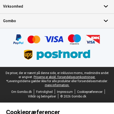
Virksomhed
Gomibo
Certifikater, betalingsmetoder, leveringstjenestepartnere
Juridisk fodtekst
De priser, der er nævnt på denne side, er inklusive moms, medmindre andet
er angivet.
Priserne er ekskl. forsendelsesomkostninger.
*Leveringstiderne gælder ikke for alle produkter eller forsendelsesmetoder:
mere information.
Om Gomibo.dk
Fortrolighed
Impressum
Cookiepræferencer
Vilkår og betingelser
© 2026 Gomibo.dk
Cookiepræferencer