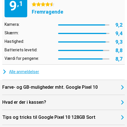
9
,1
Ideel sammen med andre Google-enheder
4.5 stjerner
Pixel 10 fungerer ubesværet sammen med andre enheder i Googles
Fremragende
økosystem. Tænk på Pixel Watch 4 eller Pixel Buds 2 Pro, som du
nemt kan parre for ekstra bekvemmelighed. Notifikationer, medier
9,2
Kamera:
og indstillinger synkroniseres automatisk mellem dine enheder.
Takket være Google Assistant og smarte integrationer kan du
9,4
Skærm:
holde styr på dit smarte hjem, din kalender og din daglige rutine, lige
9,3
Hastighed:
fra lommen.
8,8
Batteriets levetid:
8,7
Værdi for pengene:
Alle anmeldelser
Farve- og GB-muligheder mht. Google Pixel 10
Hvad er der i kassen?
Tips og tricks til Google Pixel 10 128GB Sort