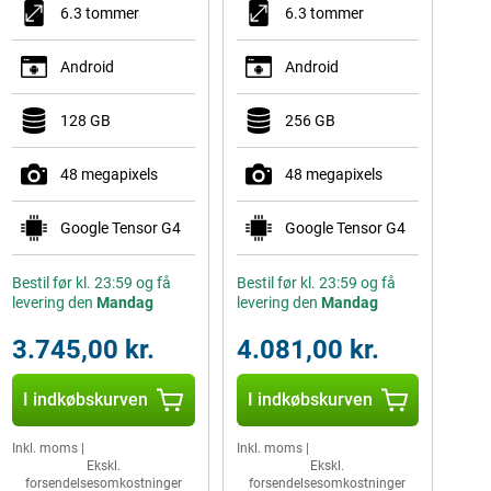
6.3 tommer
6.3 tommer
Android
Android
128 GB
256 GB
48 megapixels
48 megapixels
Google Tensor G4
Google Tensor G4
Bestil før kl. 23:59 og få
Bestil før kl. 23:59 og få
levering den
Mandag
levering den
Mandag
3.745,00 kr.
4.081,00 kr.
I indkøbskurven
I indkøbskurven
Inkl. moms
|
Inkl. moms
|
Ekskl.
Ekskl.
forsendelsesomkostninger
forsendelsesomkostninger