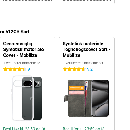
 Pro 512GB Sort
Gennemsigtig
Syntetisk materiale
Syntetisk materiale
Tegnebogscover Sort -
Cover - Mobilize
Mobilize
1 verificeret anmeldelse
3 verificerede anmeldelser
9
9,2
4.5 stjerner
4.5 stjerner
Bestil før kl. 23:59 og få
Bestil før kl. 23:59 og få