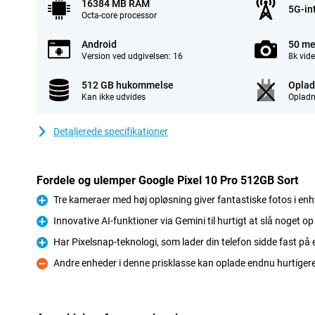
16384 MB RAM
5G-in
Octa-core processor
Android
50 me
Version ved udgivelsen: 16
8k vid
512 GB hukommelse
Oplad
Kan ikke udvides
Opladn
Detaljerede specifikationer
Fordele og ulemper Google Pixel 10 Pro 512GB Sort
Tre kameraer med høj opløsning giver fantastiske fotos i enh
Fordele
Innovative AI-funktioner via Gemini til hurtigt at slå noget op
Fordele
Har Pixelsnap-teknologi, som lader din telefon sidde fast på 
Fordele
Andre enheder i denne prisklasse kan oplade endnu hurtiger
Ulemper