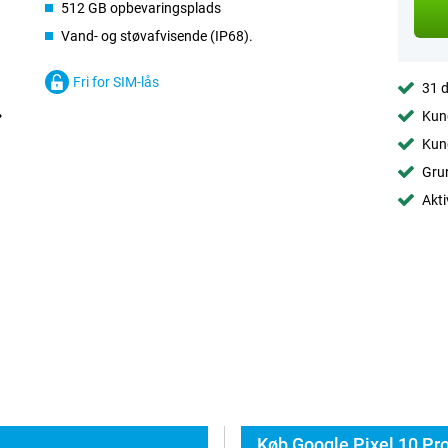
512 GB opbevaringsplads
Vand- og støvafvisende (IP68).
Fri for SIM-lås
31 d
Kund
Kund
Grun
Akti
Køb Google Pixel 10 Pr