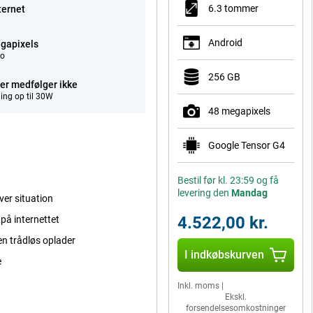
6.3 tommer
ternet
Android
gapixels
eo
256 GB
er medfølger ikke
ing op til 30W
48 megapixels
Google Tensor G4
Bestil før kl. 23:59 og få
levering den
Mandag
ver situation
4.522,00 kr.
 på internettet
en trådløs oplader
I indkøbskurven
e
Inkl. moms
|
Ekskl.
forsendelsesomkostninger