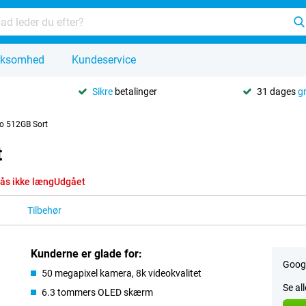
rksomhed
Kundeservice
Sikre
betalinger
31 dages
g
ro 512GB Sort
t
ås ikke længUdgået
Tilbehør
Kunderne er glade for:
Googl
50 megapixel kamera, 8k videokvalitet
Se al
6.3 tommers OLED skærm