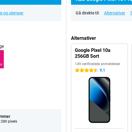
le og ulemper
Gå direkte til:
Alternativer
T
Alternativer
ge
Google Pixel 10a
256GB Sort
149 verificerede anmeldelser
RE
9,1
4.5 stjerner
ommer
280 pixels