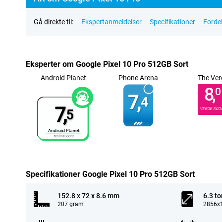
Gå direkte til:
Ekspertanmeldelser
Specifikationer
Forde
Eksperter om Google Pixel 10 Pro 512GB Sort
Android Planet
Phone Arena
The Ver
8,
0
7,
4
7,
VERGE SCO
5
Specifikationer Google Pixel 10 Pro 512GB Sort
152.8 x 72 x 8.6 mm
6.3 t
207 gram
2856x1