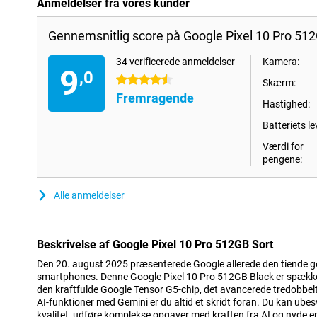
Anmeldelser fra vores kunder
Gennemsnitlig score på Google Pixel 10 Pro 512
34 verificerede anmeldelser
Kamera:
9
,0
4.5 stjerner
Skærm:
Fremragende
Hastighed:
Batteriets le
Værdi for
pengene:
Alle anmeldelser
Beskrivelse af Google Pixel 10 Pro 512GB Sort
Den 20. august 2025 præsenterede Google allerede den tiende ge
smartphones. Denne Google Pixel 10 Pro 512GB Black er spække
den kraftfulde Google Tensor G5-chip, det avancerede tredobbe
AI-funktioner med Gemini er du altid et skridt foran. Du kan ubes
kvalitet, udføre komplekse opgaver med kraften fra AI og nyde