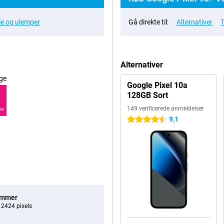
le og ulemper
Gå direkte til:
Alternativer
T
Alternativer
ge
Google Pixel 10a
128GB Sort
149 verificerede anmeldelser
RE
9,1
4.5 stjerner
ommer
 2424 pixels