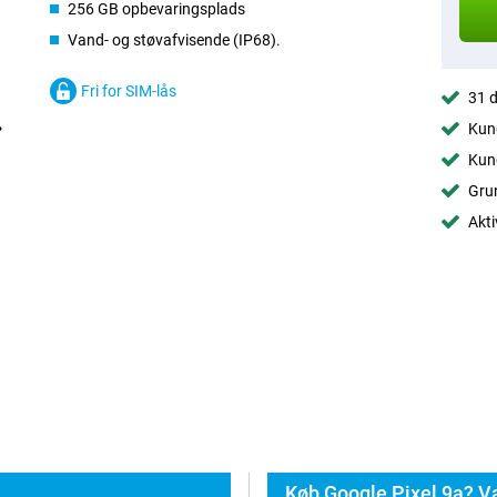
256 GB opbevaringsplads
Vand- og støvafvisende (IP68).
Fri for SIM-lås
31 d
Kund
Kund
Grun
Akti
Køb Google Pixel 9a? V