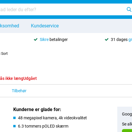
rksomhed
Kundeservice
Sikre
betalinger
31 dages
g
 Sort
ås ikke længUdgået
Tilbehør
Kunderne er glade for:
Googl
48 megapixel kamera, 4k videokvalitet
Se al
6.3 tommers pOLED skærm