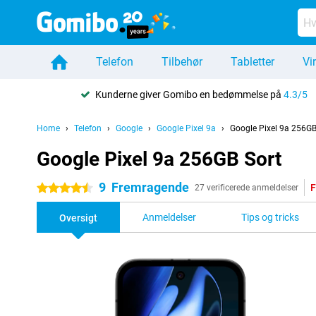
Telefon
Tilbehør
Tabletter
Vi
Kunderne giver Gomibo en bedømmelse på
4.3/5
Home
Telefon
Google
Google Pixel 9a
Google Pixel 9a 256GB
Google Pixel 9a 256GB Sort
9
Fremragende
F
4.5 stjerner
27 verificerede anmeldelser
Anmeldelser
Tips og tricks
Oversigt