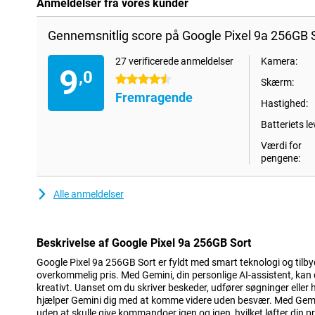
Anmeldelser fra vores kunder
Gennemsnitlig score på Google Pixel 9a 256GB S
27 verificerede anmeldelser
Kamera:
9
,0
4.5 stjerner
Skærm:
Fremragende
Hastighed:
Batteriets le
Værdi for
pengene:
Alle anmeldelser
Beskrivelse af Google Pixel 9a 256GB Sort
Google Pixel 9a 256GB Sort er fyldt med smart teknologi og tilbyd
overkommelig pris. Med Gemini, din personlige AI-assistent, kan 
kreativt. Uanset om du skriver beskeder, udfører søgninger eller 
hjælper Gemini dig med at komme videre uden besvær. Med Gemin
uden at skulle give kommandoer igen og igen, hvilket løfter din pr