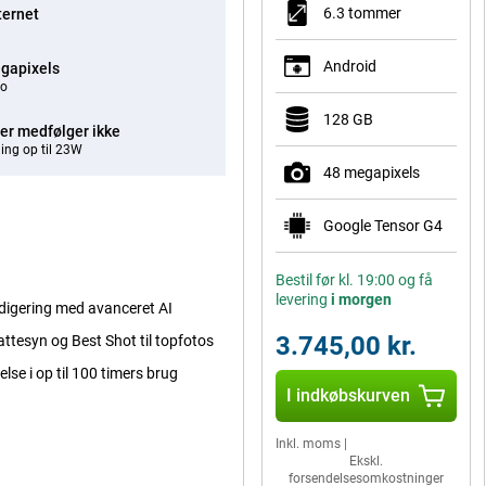
6.3 tommer
ternet
Android
gapixels
eo
128 GB
er medfølger ikke
ing op til 23W
48 megapixels
Google Tensor G4
Bestil før kl. 19:00 og få
levering
i morgen
digering med avanceret AI
3.745,00 kr.
tesyn og Best Shot til topfotos
se i op til 100 timers brug
I indkøbskurven
Inkl. moms
|
Ekskl.
forsendelsesomkostninger