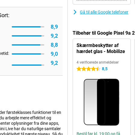
Gå til alle Google telefoner
ort:
8,9
Tilbehør til Google Pixel 9a
9,2
8,8
Skærmbeskytter af
hærdet glas - Mobilize
9,0
vetid:
9,2
4 verificerede anmeldelser
8,5
4.5 stjerner
er førsteklasses funktioner til en
du arbejde mere effektivt og
henter oplysninger fra dine apps,
i Live har du naturlige samtaler
Bestil før kl. 19:00 og få
oduktivitet til næste niveau. Så du