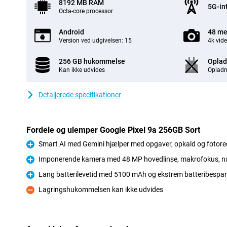
8192 MB RAM
5G-in
Octa-core processor
Android
48 me
Version ved udgivelsen: 15
4k vid
256 GB hukommelse
Oplad
Kan ikke udvides
Opladn
Detaljerede specifikationer
Fordele og ulemper Google Pixel 9a 256GB Sort
Smart AI med Gemini hjælper med opgaver, opkald og fotore
Fordele
Imponerende kamera med 48 MP hovedlinse, makrofokus, nat
Fordele
Lang batterilevetid med 5100 mAh og ekstrem batteribesparel
Fordele
Lagringshukommelsen kan ikke udvides
Ulemper