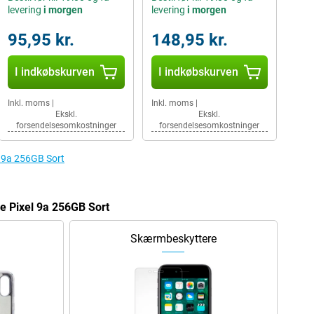
levering
i morgen
levering
i morgen
95,95 kr.
148,95 kr.
I indkøbskurven
I indkøbskurven
Inkl. moms
|
Inkl. moms
|
Ekskl.
Ekskl.
forsendelsesomkostninger
forsendelsesomkostninger
el 9a 256GB Sort
le Pixel 9a 256GB Sort
Skærmbeskyttere