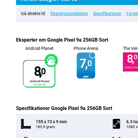
Gå direkte til:
Ekspertanmeldelser
Specifikationer
Forde
Eksperter om Google Pixel 9a 256GB Sort
Android Planet
Phone Arena
The Ver
8,
0
7,
0
8,
VERGE SCO
0
Specifikationer Google Pixel 9a 256GB Sort
155 x 73 x 9 mm
6.3 t
185.9 gram
1080 x