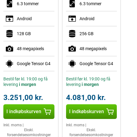
6.3 tommer
6.3 tommer
Android
Android
128 GB
256 GB
48 megapixels
48 megapixels
Google Tensor G4
Google Tensor G4
Bestil før kl. 19:00 og få
Bestil før kl. 19:00 og få
levering
i morgen
levering
i morgen
3.251,00 kr.
4.081,00 kr.
I indkøbskurven
I indkøbskurven
Inkl. moms
|
Inkl. moms
|
Ekskl.
Ekskl.
forsendelsesomkostninger
forsendelsesomkostninger