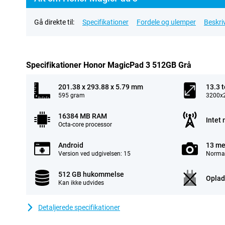
Gå direkte til:
Specifikationer
Fordele og ulemper
Beskri
Specifikationer Honor MagicPad 3 512GB Grå
201.38 x 293.88 x 5.79 mm
13.3 
595 gram
3200x2
16384 MB RAM
Intet 
Octa-core processor
Android
13 me
Version ved udgivelsen: 15
Normal
512 GB hukommelse
Oplad
Kan ikke udvides
Detaljerede specifikationer