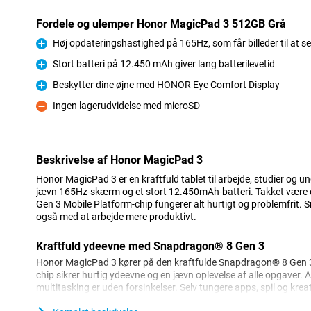
Fordele og ulemper Honor MagicPad 3 512GB Grå
Høj opdateringshastighed på 165Hz, som får billeder til at se 
Fordele
Stort batteri på 12.450 mAh giver lang batterilevetid
Fordele
Beskytter dine øjne med HONOR Eye Comfort Display
Fordele
Ingen lagerudvidelse med microSD
Ulemper
Beskrivelse af Honor MagicPad 3
Honor MagicPad 3 er en kraftfuld tablet til arbejde, studier og u
jævn 165Hz-skærm og et stort 12.450mAh-batteri. Takket være
Gen 3 Mobile Platform-chip fungerer alt hurtigt og problemfrit. 
også med at arbejde mere produktivt.
Kraftfuld ydeevne med Snapdragon® 8 Gen 3
Honor MagicPad 3 kører på den kraftfulde Snapdragon® 8 Gen 3
chip sikrer hurtig ydeevne og en jævn oplevelse af alle opgaver. 
multitasking er uden forsinkelser. Selv tungere apps, spil og kr
problemfrit. Det giver dig mulighed for at bruge Honor MagicPad 