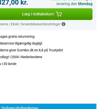
827,00 kr.
levering den
Mandag
Læg i indkøbskurv
 moms
|
Ekskl. forsendelsesomkostninger
ages gratis returnering
eservice tilgængelig dagligt
erne giver Gomibo.dk en 8,8 på Trustpilot
dlagt i 2006 i Nederlandene
v i 30 lande
 Valgmulighederne: