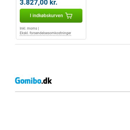
3.827,00 kr.
I indkøbskurven
Inkl. moms
|
Ekskl. forsendelsesomkostninger
Eksterne anmeldelser af butikker