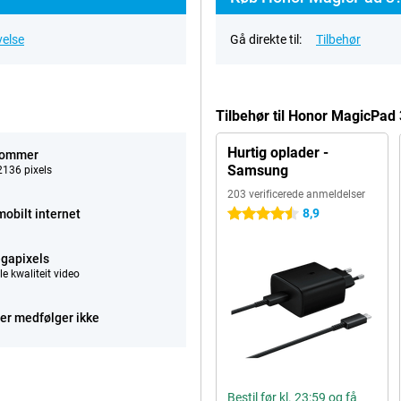
velse
Gå direkte til:
Tilbehør
Tilbehør til Honor MagicPad
Hurtig oplader -
tommer
Samsung
136 pixels
203 verificerede anmeldelser
8,9
mobilt internet
4.5 stjerner
gapixels
e kwaliteit video
er medfølger ikke
Bestil før kl. 23:59 og få