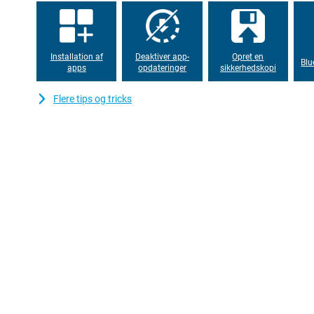
lys reduceres også med 12 % ved hjælp af hardwarefiltrering. Det
bruge under lange arbejds- eller filmsessioner.
Stort 12.450 mAh-batteri giver lang batterilevetid
Installation af
Deaktiver app-
Opret en
Med det store 12.450 mAh-batteri kan du uden problemer bruge
Blu
apps
opdateringer
sikkerhedskopi
Stream videoer, arbejd på dokumenter eller spil uden at skulle opla
du er meget på farten eller arbejder mange timer i skolen eller på
Flere tips og tricks
hjælper også batteriet med at holde længere. Som resultat kom
kraftfuld ydeevne med pålidelig batterilevetid.
Masser af lagerplads til alle dine filer
Honor MagicPad 3 har masser af lagerplads. Det betyder, at du alt
videoer og dokumenter. Selv store filer som f.eks. præsentationer 
opbevares uden problemer. Det gør tabletten velegnet til både a
mindre sandsynligt, at du sletter filer, og du har alt ved hånden
ryddelig og klar til hverdagsbrug.