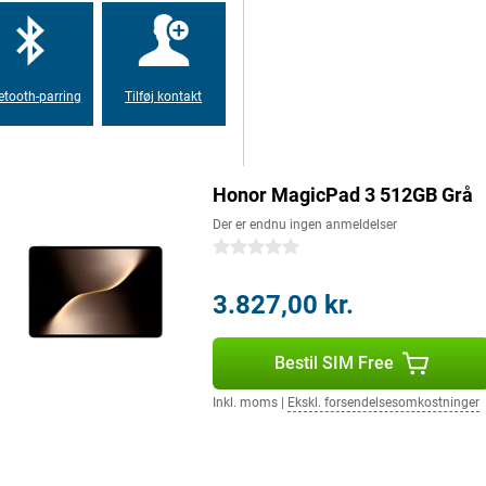
 gør tabletten mere behagelig at
 Honor MagicPad 3 en hel dag.
etooth-parring
Tilføj kontakt
de hele tiden. Det er ideelt, hvis
 arbejdet. Den energieffektive chip
binerer Honor MagicPad 3
Honor MagicPad 3 512GB Grå
Der er endnu ingen anmeldelser
id har plads nok til apps, fotos,
0 stjerner
eller kreative projekter kan
rbejde og underholdning. Det er
3.827,00 kr.
. Det holder Honor MagicPad 3
Bestil SIM Free
Inkl. moms
|
Ekskl. forsendelsesomkostninger