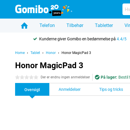
Telefon
Tilbehør
Tabletter
Vi
Kunderne giver Gomibo en bedømmelse på
4.4/5
Home
Tablet
Honor
Honor MagicPad 3
Honor MagicPad 3
På lager:
Bestil
0 stjerner
Der er endnu ingen anmeldelser
Anmeldelser
Tips og tricks
Oversigt