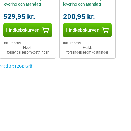
levering den
Mandag
levering den
Mandag
529,95 kr.
200,95 kr.
I indkøbskurven
I indkøbskurven
Inkl. moms
|
Inkl. moms
|
Ekskl.
Ekskl.
forsendelsesomkostninger
forsendelsesomkostninger
gicPad 3 512GB Grå