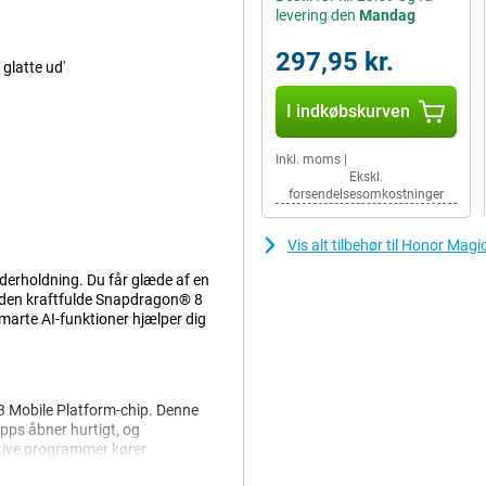
levering den
Mandag
297,95 kr.
glatte ud'
I indkøbskurven
Inkl. moms
|
Ekskl.
forsendelsesomkostninger
Vis alt tilbehør til Honor Ma
nderholdning. Du får glæde af en
 den kraftfulde Snapdragon® 8
Smarte AI-funktioner hjælper dig
 Mobile Platform-chip. Denne
Apps åbner hurtigt, og
eative programmer kører
3 til både arbejde og leg. Uanset