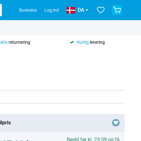
DA
Business
Log ind
ratis
returnering
Hurtig
levering
lpris
Bestil før kl. 23:59 og få