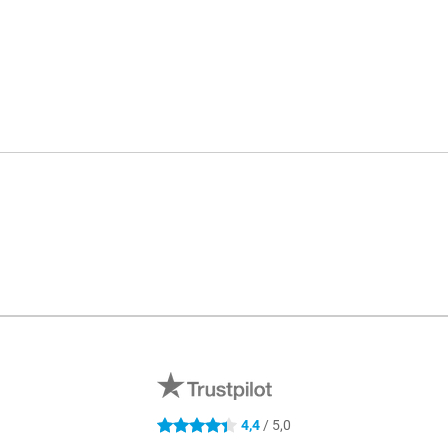
4,4
/ 5,0
4.4 stjerner