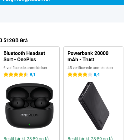
 3 512GB Grå
Bluetooth Headset
Powerbank 20000
Sort - OnePlus
mAh - Trust
6 verificerede anmeldelser
45 verificerede anmeldelser
9,1
8,4
4.5 stjerner
4 stjerner
Bestil før kl. 23:59 og få
Bestil før kl. 23:59 og få