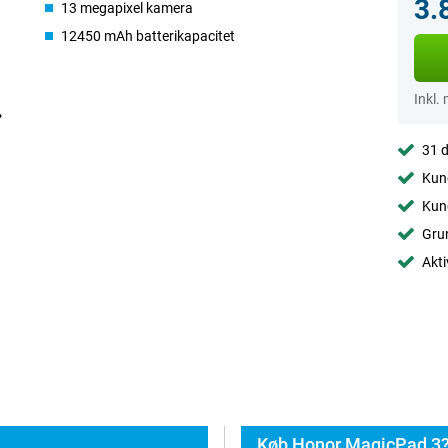
3.
13 megapixel kamera
12450 mAh batterikapacitet
Inkl.
31 d
Kund
Kund
Grun
Akti
Køb Honor MagicPad 3?