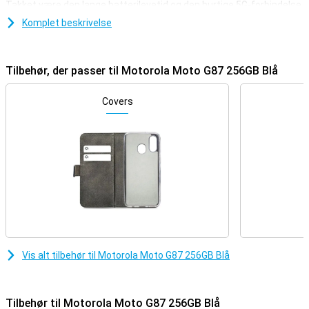
Takket være den lange batterilevetid og den hurtige 5G-forbindelse
kan du altid holde forbindelsen. Med Motorola Moto G87 får du en
Komplet beskrivelse
komplet smartphone, der passer til hver dag.
Knivskarpe fotos med 200MP-kamera
Tilbehør, der passer til Motorola Moto G87 256GB Blå
Med Motorola Moto G87 256GB Blue kan du tage imponerende
fotos i enhver situation. Kameraet på 200 MP sikrer ekstremt
skarpe billeder, selv i svagt lys. Takket være optisk
Covers
billedstabilisering forbliver dine fotos og videoer stabile og klare. Du
kan zoome ind to gange uden at miste kvalitet og fange alle
detaljer. Ultravidvinkellinsen på 8 MP giver mulighed for brede
billeder. Selv selfies ser godt ud med 32 MP-frontkameraet. Så du
kan fange hvert øjeblik, som du ser det.
Smarte AI-kamerafunktioner
Motorola Moto G87 bruger smart AI til at gøre dine fotos endnu
bedre. Tænk på automatisk nattilstand og portrætfunktioner med
flot baggrundssløring. Kameraet genkender ansigter og optimerer
indstillingerne med det samme. Nyttige funktioner som smile-
Vis alt tilbehør til Motorola Moto G87 256GB Blå
timer og bevægelseskontrol gør det også nemmere at fotografere.
Det betyder, at du skal indstille mindre og stadig få de bedste
resultater. Med denne Motorola Moto G87 256GB Blue kan du tage
smukke billeder uden besvær.
Tilbehør til Motorola Moto G87 256GB Blå