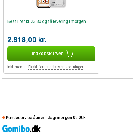
Bestil før kl. 23:30 og få levering i morgen
2.818,00 kr.
I indkøbskurven
Inkl. moms
|
Ekskl. forsendelsesomkostninger
Kundeservice
åbner i dagi morgen
09.00kl.
S