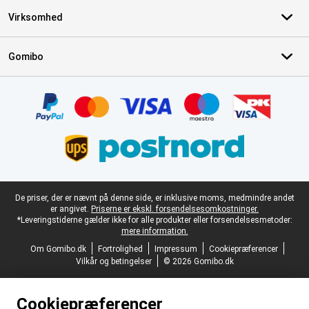
Virksomhed
Gomibo
Certifikater, betalingsmetoder, leveringstjenestepartnere
Juridisk fodtekst
De priser, der er nævnt på denne side, er inklusive moms, medmindre andet
er angivet.
Priserne er ekskl. forsendelsesomkostninger.
*Leveringstiderne gælder ikke for alle produkter eller forsendelsesmetoder:
mere information.
Om Gomibo.dk
Fortrolighed
Impressum
Cookiepræferencer
Vilkår og betingelser
© 2026 Gomibo.dk
Cookiepræferencer