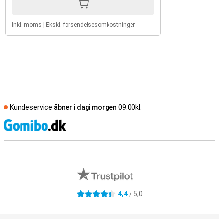
Inkl. moms
|
Ekskl. forsendelsesomkostninger
Kundeservice
åbner i dagi morgen
09.00kl.
S
Eksterne anmeldelser af butikker
4,4
/ 5,0
4.4 stjerner