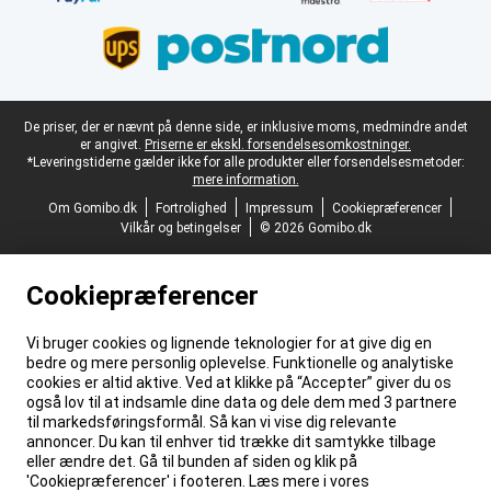
Juridisk fodtekst
De priser, der er nævnt på denne side, er inklusive moms, medmindre andet
er angivet.
Priserne er ekskl. forsendelsesomkostninger.
*Leveringstiderne gælder ikke for alle produkter eller forsendelsesmetoder:
mere information.
Om Gomibo.dk
Fortrolighed
Impressum
Cookiepræferencer
Vilkår og betingelser
© 2026 Gomibo.dk
Cookiepræferencer
Vi bruger cookies og lignende teknologier for at give dig en
bedre og mere personlig oplevelse. Funktionelle og analytiske
cookies er altid aktive. Ved at klikke på “Accepter” giver du os
også lov til at indsamle dine data og dele dem med 3 partnere
til markedsføringsformål. Så kan vi vise dig relevante
annoncer. Du kan til enhver tid trække dit samtykke tilbage
eller ændre det. Gå til bunden af siden og klik på
'Cookiepræferencer' i footeren. Læs mere i vores