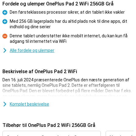
Fordele og ulemper OnePlus Pad 2 WiFi 256GB Grå
Den førsteklasses processor sikrer, at din tablet ikke vakler
Fordele
Med 256 GB lagerplads har du altid plads nok til dine apps, dit
indhold og dine serier
Fordele
Denne tablet understøtter ikke mobilt internet, du kan kun få
adgang til internettet via WiFi
Ulemper
Alle fordele og ulemper
Beskrivelse af OnePlus Pad 2 WiFi
Den 16. juli 2024 præsenterede OnePlus den næste generation af
sine tablets, nemlig OnePlus Pad 2. Dette er efterfølgeren til
OnePlus Pad. Den er blevet forbedret på flere måder. Den har f.eks.
en større skærm, mere lagerplads og arbejdshukommelse og en
bedre processor.
Komplet beskrivelse
Lækkert kamera
På forsiden af denne enhed finder vi selfie-kameraet med en
Tilbehør til OnePlus Pad 2 WiFi 256GB Grå
opløsning på 8 megapixel. Denne tablet har et godt kamera på
bagsiden. Denne linse har en opløsning på 13 megapixel, hvilket