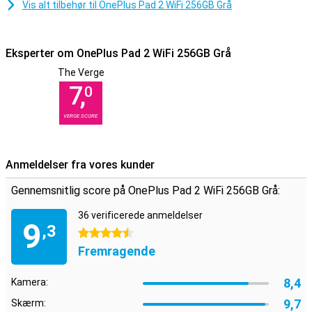
Vis alt tilbehør til OnePlus Pad 2 WiFi 256GB Grå
Superhurtig indlæsning
Denne tablet har en stor batterikapacitet. En weekends arbejde vil
derfor ikke være en vanskelig opgave. Er tabletten alligevel næsten
Eksperter om OnePlus Pad 2 WiFi 256GB Grå
tom? Intet problem, denne enhed har mulighed for hurtig opladning.
The Verge
Oplad din tablet på ingen tid, så du kan komme i gang igen.
7,
0
Design i metal
VERGE SCORE
Metalbagsiden på OnePlus Pad 2 WiFi 256GB Grey giver et meget
stærkt og slankt design. Denne tablet fra OnePlus har hele seks
stereohøjttalere. Det betyder, at lyden lyder rummelig.
Anmeldelser fra vores kunder
Gennemsnitlig score på OnePlus Pad 2 WiFi 256GB Grå:
36 verificerede anmeldelser
9
,3
4.5 stjerner
Fremragende
8,4
Kamera:
9,7
Skærm: