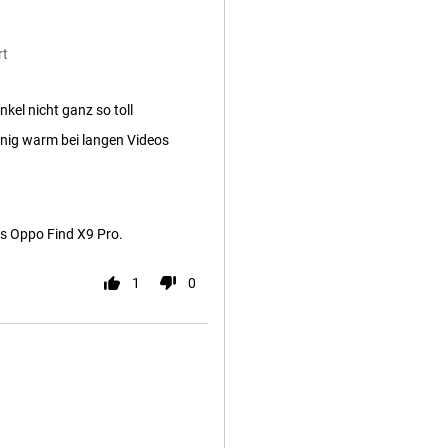
rt
nkel nicht ganz so toll
enig warm bei langen Videos
s Oppo Find X9 Pro.
1
0