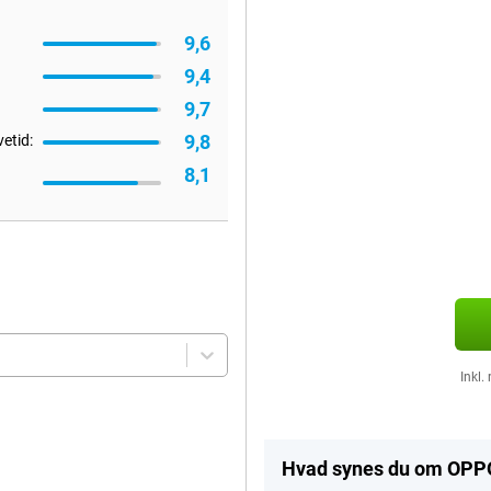
9,6
9,4
9,7
9,8
vetid:
8,1
Inkl
Hvad synes du om OPPO