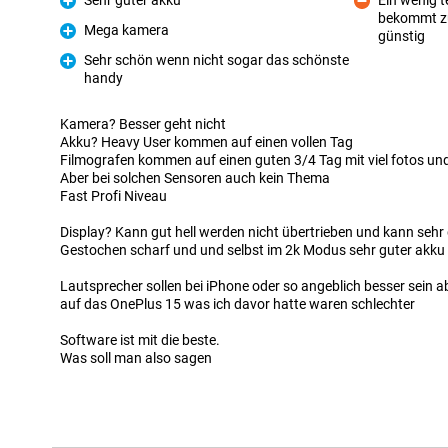
Sehr guter akku
Ein wenig 
Fordele
bekommt zu
Ulemper
Mega kamera
günstig
Fordele
Sehr schön wenn nicht sogar das schönste
handy
Fordele
Kamera? Besser geht nicht
Akku? Heavy User kommen auf einen vollen Tag
Filmografen kommen auf einen guten 3/4 Tag mit viel fotos un
Aber bei solchen Sensoren auch kein Thema
Fast Profi Niveau
Display? Kann gut hell werden nicht übertrieben und kann sehr
Gestochen scharf und und selbst im 2k Modus sehr guter akku
Lautsprecher sollen bei iPhone oder so angeblich besser sein a
auf das OnePlus 15 was ich davor hatte waren schlechter
Software ist mit die beste.
Was soll man also sagen