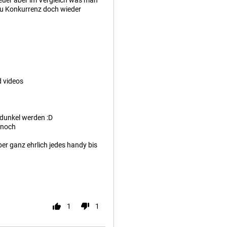
teuer aber im Vergleich was man
 Konkurrenz doch wieder
d videos
 dunkel werden :D
 noch
ber ganz ehrlich jedes handy bis
1
1