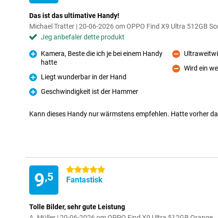
Das ist das ultimative Handy!
Michael Tratter | 20-06-2026 om OPPO Find X9 Ultra 512GB So
Jeg anbefaler dette produkt
Kamera, Beste die ich je bei einem Handy
Ultraweitwi
Ulemper
hatte
Fordele
Wird ein w
Ulemper
Liegt wunderbar in der Hand
Fordele
Geschwindigkeit ist der Hammer
Fordele
Kann dieses Handy nur wärmstens empfehlen. Hatte vorher da
5 stjerner
9
,5
Fantastisk
Tolle Bilder, sehr gute Leistung
A. Müller | 20-06-2026 om OPPO Find X9 Ultra 512GB Orange