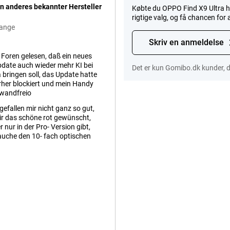
n anderes bekannter Hersteller
Købte du OPPO Find X9 Ultra h
rigtige valg, og få chancen for 
range
Skriv en anmeldelse
n Foren gelesen, daß ein neues
date auch wieder mehr KI bei
Det er kun Gomibo.dk kunder, d
bringen soll, das Update hatte
rher blockiert und mein Handy
nwandfreio
gefallen mir nicht ganz so gut,
ir das schöne rot gewünscht,
r nur in der Pro- Version gibt,
auche den 10- fach optischen