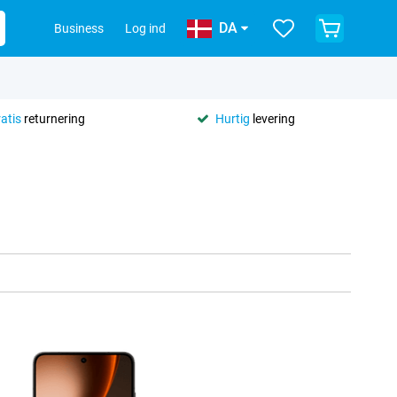
DA
Business
Log ind
ratis
returnering
Hurtig
levering