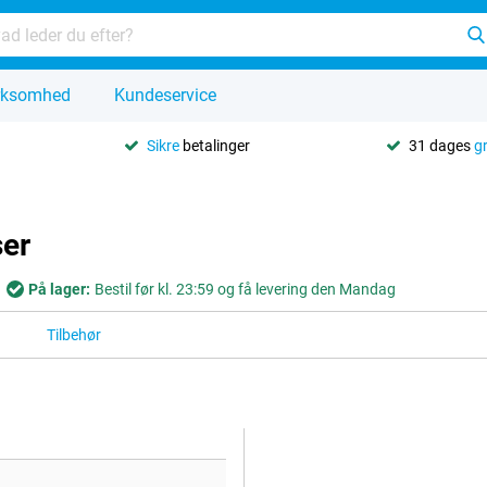
rksomhed
Kundeservice
Sikre
betalinger
31 dages
g
ser
På lager:
Bestil før kl. 23:59 og få levering den Mandag
Tilbehør