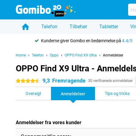
Telefon
Tilbehør
Tabletter
Vi
Kunderne giver Gomibo en bedømmelse på
4.4/5
Home
Telefon
Oppo
OPPO Find X9 Ultra
Anmeldelser
OPPO Find X9 Ultra - Anmeldel
9,3
Fremragende
4.5 stjerner
30 verificerede anmeldelser
Oversigt
Tips og tricks
Anmeldelser
Anmeldelser fra vores kunder