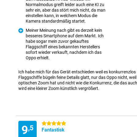
Normalmodus greift leider auch eine KI zu
sehr ein, aber das stört mich nicht, da man
einstellen kann, in welchem Modus die
Kamera standardmäßig startet.
Meiner Meinung nach gibt es derzeit kein
besseres Smartphone auf dem Markt. Ich
habe sogar mein zuvor gekauftes
Flaggschiff eines bekannten Herstellers
Fordele
sofort wieder verkauft, nachdem ich das
Oppo erhielt.
Ich habe mich für das Gerät entschieden weil es konkurrenzlos 
Flaggschiffe bügeln feine Details glatt, nur das Oppo nicht, wei
optischen Zoom hat und nicht wie die Konkurrenz, die das auch
wird eine kleirer Zoom künstlich vergrößert.
5 stjerner
9
,5
Fantastisk