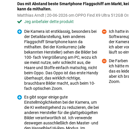
Das mit Abstand beste Smartphone Flaggschiff am Markt, kei
kann da mithalten.
Matthias Arndt | 20-06-2026 om OPPO Find X9 Ultra 512GB O
Jeg anbefaler dette produkt
Die Kamera ist erstklassig, besonders bei
Ich hatte i
der Detaildarstellung, kein anderes
Softwareup
Flaggschiff Smartphone kann da
der Kamera 
Ulemper
mithalten. Bei der Konkurrenz (alle
ich aber vo
bekannten Hersteller) sehen die Bilder bei
läuft so ei
100- fach Vergrößerung am PC, wozu ich
Die Farben 
sie meist nutze, sehr schlecht aus, die
Fordele
ich hätte m
Haare und Stoffe einfach matschig, nicht
das es leide
beim Oppo. Das Oppo ist das erste Handy
Ulemper
aber ich br
überhaupt, das wirklich richtige,
Zoom.
brauchbare Bilder macht, auch beim 10-
fach optischen Zoom.
Es gibt sogar einige gute
Einstellmöglichkeiten bei der Kamera, um
die KI weitestgehend zu reduzieren, die bei
anderen Hersteller für die glattgebügelten
Bilder verantwortlich ist. Ich verwende
deswegen ausschließlich den Master- und
Fordele
den Hasselblad Hi-Res- Modus. Im