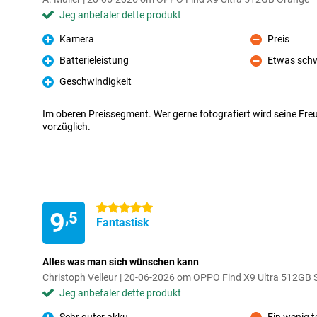
Jeg anbefaler dette produkt
Kamera
Preis
Fordele
Ulemper
Batterieleistung
Etwas sch
Fordele
Ulemper
Geschwindigkeit
Fordele
Im oberen Preissegment. Wer gerne fotografiert wird seine Fre
vorzüglich.
5 stjerner
9
,5
Fantastisk
Alles was man sich wünschen kann
Christoph Velleur | 20-06-2026 om OPPO Find X9 Ultra 512GB 
Jeg anbefaler dette produkt