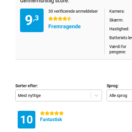
Gennemsnitlig score:
30 verificerede anmeldelser
Kamera:
9
,3
4.5 stjerner
Skærm:
Fremragende
Hastighed:
Batteriets le
Værdi for
pengene:
Sorter efter:
Sprog:
Mest nyttige
Alle sprog
5 stjerner
10
Fantastisk