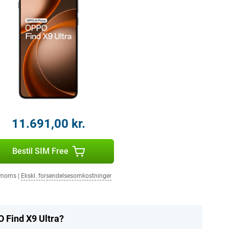
11.691,00 kr.
Bestil SIM Free
. moms
|
Ekskl. forsendelsesomkostninger
 Find X9 Ultra?