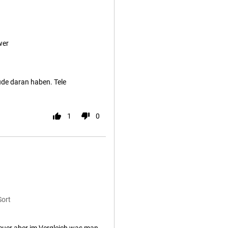
wer
ude daran haben. Tele
1
0
Sort