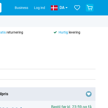
DA
Business
Log ind
ratis
returnering
Hurtig
levering
lpris
Bestil før kl. 23:59 og få