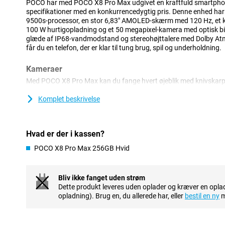
POCO har med POCO X8 Pro Max udgivet en kraftfuld smartphon
specifikationer med en konkurrencedygtig pris. Denne enhed har
9500s-processor, en stor 6,83" AMOLED-skærm med 120 Hz, et
100 W hurtigopladning og et 50 megapixel-kamera med optisk bill
glæde af IP68-vandmodstand og stereohøjttalere med Dolby A
får du en telefon, der er klar til tung brug, spil og underholdning.
Kameraer
Med POCO X8 Pro Max kan du fange hvert øjeblik med knivskar
megapixel med Light Fusion 600-sensor sikrer klare fotos med ma
billedstabilisering holder dine fotos og videoer skarpe, selv når d
Komplet beskrivelse
eller landskaber kan du bruge 8-megapixel ultravidvinkelobjektive
bredere billede. På forsiden er der et 20-megapixel selfie-kamera. 
selfies til dine sociale medier.
Hvad er der i kassen?
Jævn ydeevne
POCO X8 Pro Max 256GB Hvid
Denne enhed er udstyret med den kraftfulde MediaTek Dimensity
avancerede 3nm-chipteknologi arbejder POCO X8 Pro Max hurtigt
problemfrit, og dit batteri holder længere. Kombineret med L
Bliv ikke fanget uden strøm
4.1-lagring, hurtige teknologier til arbejdshukommelse og lagr
Dette produkt leveres uden oplader og kræver en oplad
lynhurtigt og skifter gnidningsløst mellem forskellige opgaver.
opladning). Brug en, du allerede har, eller
bestil en ny
m
Stort batteri