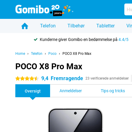
Telefon
Tilbehør
Tabletter
Vi
Kunderne giver Gomibo en bedømmelse på
4.4/5
Home
Telefon
Poco
POCO X8 Pro Max
POCO X8 Pro Max
9,4
Fremragende
4.5 stjerner
23 verificerede anmeldelser
Anmeldelser
Tips og tricks
Oversigt