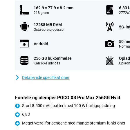
162.9 x 77.9 x 8.2 mm
6.83 
218 gram
2772x1
12288 MB RAM
5G-in
Octa-core processor
50 me
Android
Normal
256 GB hukommelse
Oplad
Kan ikke udvides
Opladn
Detaljerede specifikationer
Fordele og ulemper POCO X8 Pro Max 256GB Hvid
Stort 8.500 mAh batteri med 100 W hurtigopladning
Fordele
6,83
Fordele
Meget værdi for pengene med mange premium-funktioner
Fordele