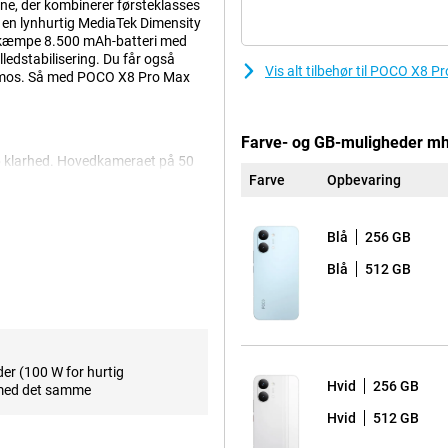
e, der kombinerer førsteklasses
 en lynhurtig MediaTek Dimensity
 kæmpe 8.500 mAh-batteri med
edstabilisering. Du får også
Vis alt tilbehør til POCO X8 
tmos. Så med POCO X8 Pro Max
Farve- og GB-muligheder m
p klarhed. Hovedkameraet på 50
sser af detaljer. Optisk
Farve
Opbevaring
u bevæger dig. Til gruppebilleder
t. Det gør det nemt at tage et
Ideelt til videoopkald eller skarpe
Blå
256 GB
Blå
512 GB
 9500s-chip. Takket være den
 og effektivt. Så apps kører
PDDR5X-arbejdshukommelse og UFS
ing, åbner POCO X8 Pro Max apps
er (100 W for hurtig
Hvid
256 GB
ed det samme
Hvid
512 GB