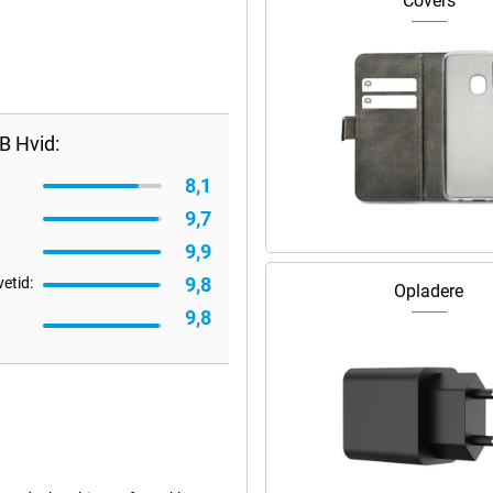
Covers
B Hvid:
8,1
9,7
9,9
9,8
vetid:
Opladere
9,8