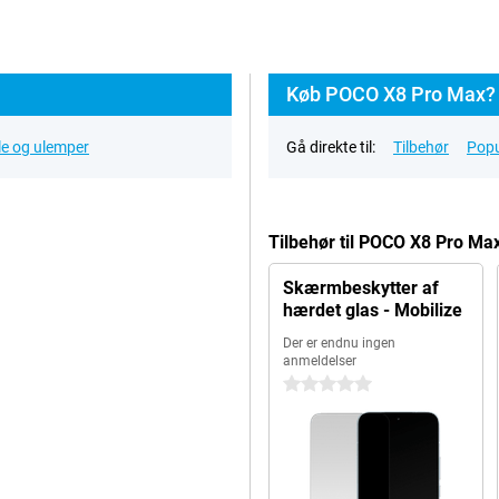
Køb POCO X8 Pro Max?
le og ulemper
Gå direkte til:
Tilbehør
Popu
Tilbehør til POCO X8 Pro Ma
Skærmbeskytter af
hærdet glas - Mobilize
Der er endnu ingen
anmeldelser
0 stjerner