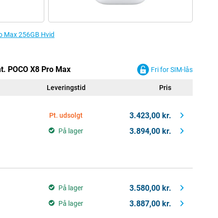
Pro Max 256GB Hvid
ht. POCO X8 Pro Max
Fri for SIM-lås
Leveringstid
Pris
3.423,00 kr.
Pt. udsolgt
3.894,00 kr.
På lager
3.580,00 kr.
På lager
3.887,00 kr.
På lager