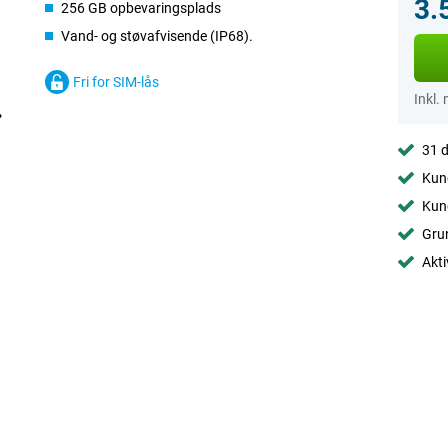
3.
256 GB opbevaringsplads
Vand- og støvafvisende (IP68).
Fri for SIM-lås
Inkl.
31 d
Kund
Kund
Grun
Akti