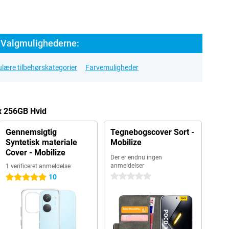
 Valgmulighederne:
lære tilbehørskategorier
Farvemuligheder
x 256GB Hvid
Gennemsigtig
Tegnebogscover Sort -
Syntetisk materiale
Mobilize
Cover - Mobilize
Der er endnu ingen
anmeldelser
1 verificeret anmeldelse
0 stjerner
10
5 stjerner