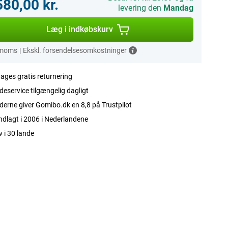
580,00 kr.
levering den
Mandag
Læg i indkøbskurv
 moms
|
Ekskl. forsendelsesomkostninger
ages gratis returnering
eservice tilgængelig dagligt
erne giver Gomibo.dk en 8,8 på Trustpilot
dlagt i 2006 i Nederlandene
v i 30 lande