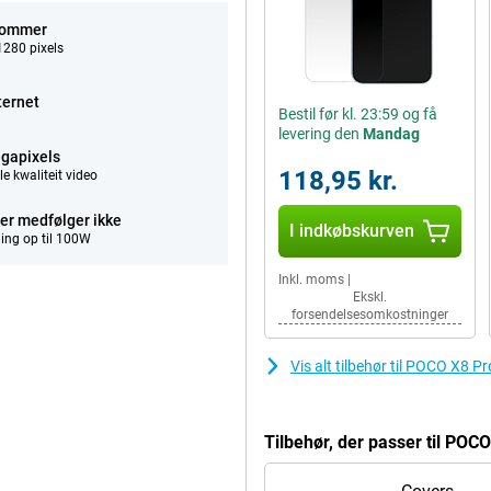
tommer
280 pixels
ternet
Bestil før kl. 23:59 og få
levering den
Mandag
gapixels
118,95 kr.
e kwaliteit video
er medfølger ikke
I indkøbskurven
ing op til 100W
Inkl. moms
|
Ekskl.
forsendelsesomkostninger
Vis alt tilbehør til POCO X8 
Tilbehør, der passer til PO