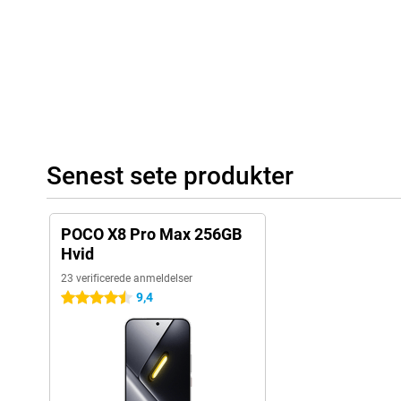
spil. Stereohøjttalerne med Dolby Atmos giver en fyldig og klar l
serier og spil til at lyde ekstra opslugende. POCO X8 Pro Max un
betyder, at du kan lytte til musik via hovedtelefoner eller øreprop
detaljer i lyden.
Moderne funktioner og software
Derudover har POCO X8 Pro Max flere praktiske funktioner. Du ka
og sikkert med den ultrasoniske fingeraftryksscanner under s
også WiFi 7, så du kan nyde godt af hurtige og stabile internetfor
Senest sete produkter
POCO X8 Pro Max kører på Xiaomi HyperOS 3. Dette operativsyst
brugerflade, så apps åbner hurtigt, og du kan skifte mellem fors
HyperOS indeholder også smarte funktioner, som gør hverdagen 
POCO X8 Pro Max 256GB
Hvid
23 verificerede anmeldelser
9,4
4.5 stjerner