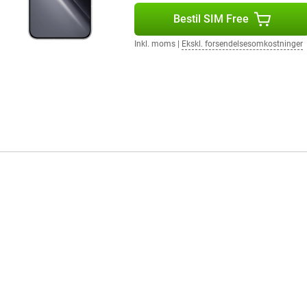
yd med mere dybde. Det får film,
Bestil SIM Free
derstøtter også Hi-Res Audio. Det
per med høj lydkvalitet og flere
Inkl. moms
|
Ekskl. forsendelsesomkostninger
n f.eks. låse enheden op hurtigt
kærmen. Smartphonen understøtter
bindelser.
em giver en overskuelig
kellige opgaver uden problemer.
lettere.