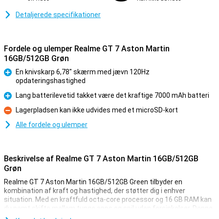
Detaljerede specifikationer
Fordele og ulemper Realme GT 7 Aston Martin
16GB/512GB Grøn
En knivskarp 6,78" skærm med jævn 120Hz
opdateringshastighed
Fordele
Lang batterilevetid takket være det kraftige 7000 mAh batteri
Fordele
Lagerpladsen kan ikke udvides med et microSD-kort
Ulemper
Alle fordele og ulemper
Beskrivelse af Realme GT 7 Aston Martin 16GB/512GB
Grøn
Realme GT 7 Aston Martin 16GB/512GB Green tilbyder en
kombination af kraft og hastighed, der støtter dig i enhver
situation. Med en kraftfuld octa-core processor og 16 GB RAM kan
du nemt skifte mellem tunge apps og spil uden forsinkelser. Denne
enhed er ideel til alle, der elsker jævn ydeevne, uanset om du spiller