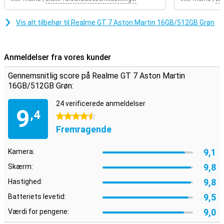
beskyttelse. Den har også en IP69-klassificering, hvilket betyder, at
den er modstandsdygtig over for støv og vand. Uanset om du er
hjemme, på farten eller på eventyr, er denne smartphone klar til
Vis alt tilbehør til Realme GT 7 Aston Martin 16GB/512GB Grøn
enhver situation.
Altid forbundet
Anmeldelser fra vores kunder
Med Realme GT 7 er du altid online, uanset hvor du er. Takket være
smart signalteknologi har du en stærk og stabil forbindelse, selv på
Gennemsnitlig score på Realme GT 7 Aston Martin
steder med et svagt signal. Den understøtter 5G, så du kan nyde
16GB/512GB Grøn:
godt af lynhurtige downloads og flydende videochats. Med denne
smartphone kan du ubesværet holde kontakten med venner og
24 verificerede anmeldelser
familie, arbejde uden afbrydelser og streame dit yndlingsindhold
9
,4
4.5 stjerner
uden problemer.
Fremragende
9,1
Kamera:
9,8
Skærm:
9,8
Hastighed:
9,5
Batteriets levetid:
9,0
Værdi for pengene: