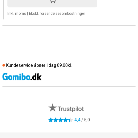
Inkl. moms
|
Ekskl. forsendelsesomkostninger
Kundeservice
åbner i dag
09.00kl.
S
Eksterne anmeldelser af butikker
4,4
/ 5,0
4.4 stjerner