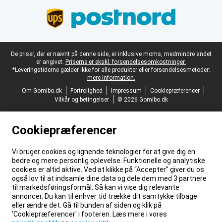
Juridisk fodtekst
De priser, der er nævnt på denne side, er inklusive moms, medmindre andet
er angivet.
Priserne er ekskl. forsendelsesomkostninger.
*Leveringstiderne gælder ikke for alle produkter eller forsendelsesmetoder:
mere information.
Om Gomibo.dk
Fortrolighed
Impressum
Cookiepræferencer
Vilkår og betingelser
© 2026 Gomibo.dk
Cookiepræferencer
Vi bruger cookies og lignende teknologier for at give dig en
bedre og mere personlig oplevelse. Funktionelle og analytiske
cookies er altid aktive. Ved at klikke på “Accepter” giver du os
også lov til at indsamle dine data og dele dem med 3 partnere
til markedsføringsformål. Så kan vi vise dig relevante
annoncer. Du kan til enhver tid trække dit samtykke tilbage
eller ændre det. Gå til bunden af siden og klik på
'Cookiepræferencer' i footeren. Læs mere i vores