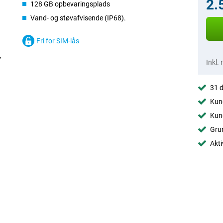
2.
128 GB opbevaringsplads
Vand- og støvafvisende (IP68).
Fri for SIM-lås
Inkl.
31 d
Kund
Kund
Grun
Akti