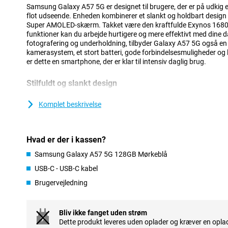
Samsung Galaxy A57 5G er designet til brugere, der er på udkig 
flot udseende. Enheden kombinerer et slankt og holdbart design 
Super AMOLED-skærm. Takket være den kraftfulde Exynos 1680-
funktioner kan du arbejde hurtigere og mere effektivt med dine 
fotografering og underholdning, tilbyder Galaxy A57 5G også en 
kamerasystem, et stort batteri, gode forbindelsesmuligheder og
er dette en smartphone, der er klar til intensiv daglig brug.
Stilfuldt og slankt design
Samsung Galaxy A57 5G har et moderne og genkendeligt design,
seriens ikoniske design. Både for- og bagside har ekstra hårdfør 
Komplet beskrivelse
krop på kun 6,9 mm og den stærke ramme giver et førsteklasses
konstruktion. Kameraerne er integreret i det nydesignede Ambien
diskret smelter ind i designet og giver et slankt og minimalistisk l
Hvad er der i kassen?
I Galaxy A-serien tilbyder A57 en god balance mellem ydeevne og
er på udkig efter en enhed fra samme serie til en lidt lavere pris
Samsung Galaxy A57 5G 128GB Mørkeblå
interessant alternativ.
USB-C - USB-C kabel
Brugervejledning
AI-funktioner til hverdagens bekvemmelighed
Med Samsung Galaxy A57 5G har du kraftfulde AI-funktioner, der
nemmere. Du kan bruge en personlig AI-agent og vælge mellem fo
Bliv ikke fanget uden strøm
Perplexity eller Bixby. Med en enkelt kommando kan smartphonen 
Dette produkt leveres uden oplader og kræver en oplad
forskellige apps på samme tid, hvilket gør opgaverne hurtigere o