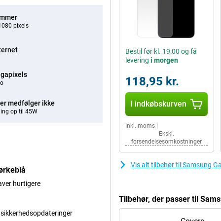
ommer
080 pixels
ternet
Bestil før kl. 19:00 og få
levering
i morgen
gapixels
118,95 kr.
eo
er medfølger ikke
I indkøbskurven
ing op til 45W
Inkl. moms
|
Ekskl.
forsendelsesomkostninger
Vis alt tilbehør til Samsung
ørkeblå
aver hurtigere
Tilbehør, der passer til S
 sikkerhedsopdateringer