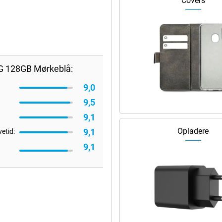
Covers
G 128GB Mørkeblå:
9,0
9,5
9,1
Opladere
9,1
vetid:
9,1