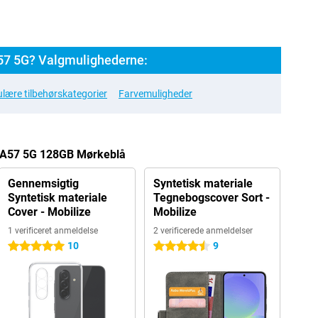
7 5G? Valgmulighederne:
lære tilbehørskategorier
Farvemuligheder
y A57 5G 128GB Mørkeblå
Gennemsigtig
Syntetisk materiale
Syntetisk materiale
Tegnebogscover Sort -
Cover - Mobilize
Mobilize
1 verificeret anmeldelse
2 verificerede anmeldelser
10
9
5 stjerner
4.5 stjerner