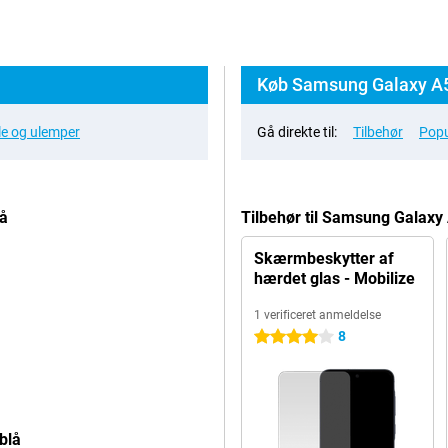
Køb Samsung Galaxy A5
le og ulemper
Gå direkte til:
Tilbehør
Popu
å
Tilbehør til Samsung Galax
Skærmbeskytter af
hærdet glas - Mobilize
1 verificeret anmeldelse
8
4 stjerner
blå