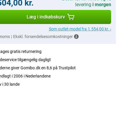
504,00 kr.
levering
i morgen
Læg i indkøbskurv
Som outlet-model fra 1.554,00 kr. ›
 moms
|
Ekskl. forsendelsesomkostninger
ages gratis returnering
eservice tilgængelig dagligt
erne giver Gomibo.dk en 8,6 på Trustpilot
dlagt i 2006 i Nederlandene
v i 30 lande