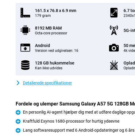
161.5 x 76.8 x 6.9 mm
6.7 t
179 gram
2340x1
8192 MB RAM
5G-in
Octa-core processor
Android
50 me
Version ved udgivelsen: 16
4k vid
128 GB hukommelse
Oplad
Kan ikke udvides
Opladn
Detaljerede specifikationer
Fordele og ulemper Samsung Galaxy A57 5G 128GB M
En personlig AI-agent hjælper dig med at udføre daglige opg
Fordele
Kraftfuld Exynos 1680-processor for hurtig ydeevne
Fordele
Lang softwaresupport med 6 Android-opdateringer og 6 års
Fordele