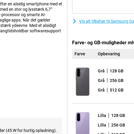
efter en alsidig smartphone med et
med en stor og lysstærk 6,7"
processor og smarte AI-
daglige apps. Når det gælder
Vis alt tilbehør til Samsung
stærk ydeevne. Med et alsidigt
 langtidsholdbar softwaresupport
Farve- og GB-muligheder m
Farve
Opbevaring
 som bygger videre på Galaxy A-
Gorilla Glass Victus+. Den slanke
 udseende og en robust
Grå
128 GB
t Island-design, hvor linserne
ook.
Grå
256 GB
 førsteklasses funktioner. Hvis du
Grå
512 GB
, er Samsung Galaxy A37 et
Lilla
128 GB
 gør dine daglige opgaver
rskellige assistenter som Gemini,
Lilla
256 GB
udføre flere handlinger i
er (45 W for hurtig opladning).
g mere effektive. Derudover