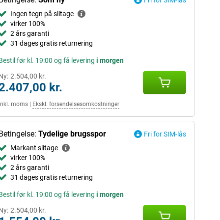
Fri for SIM-lås
Ingen tegn på slitage
virker 100%
2 års garanti
31 dages gratis returnering
Bestil før kl. 19:00 og få levering
i morgen
Ny:
2.504,00 kr.
2.407,00 kr.
Inkl. moms
|
Ekskl. forsendelsesomkostninger
Betingelse:
Tydelige brugsspor
Fri for SIM-lås
Markant slitage
virker 100%
2 års garanti
31 dages gratis returnering
Bestil før kl. 19:00 og få levering
i morgen
Ny:
2.504,00 kr.