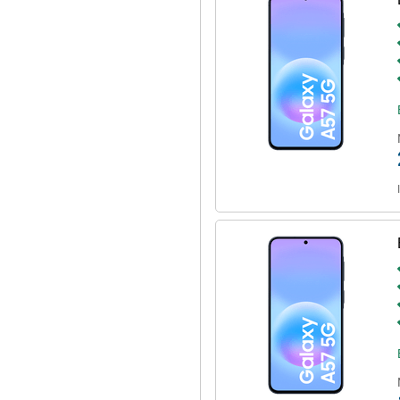
l du opleve flydende
emmesider.
Fast Charging kan du hurtigt
 forbedret dampkammer med at
kraftig brug.
hurtige downloads, stabil
elig forbindelse via Wi-Fi 6E.
ertificering, der beskytter den
port. Du vil modtage op til 6
artphone er sikker og opdateret.
igere beskyttet, hvilket giver dig