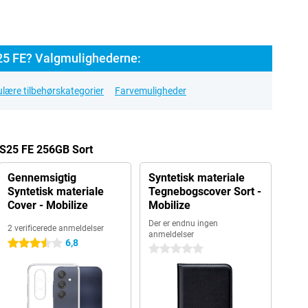
5 FE? Valgmulighederne:
lære tilbehørskategorier
Farvemuligheder
 S25 FE 256GB Sort
Gennemsigtig
Syntetisk materiale
Syntetisk materiale
Tegnebogscover Sort -
Cover - Mobilize
Mobilize
Der er endnu ingen
2 verificerede anmeldelser
anmeldelser
6,8
3.5 stjerner
0 stjerner