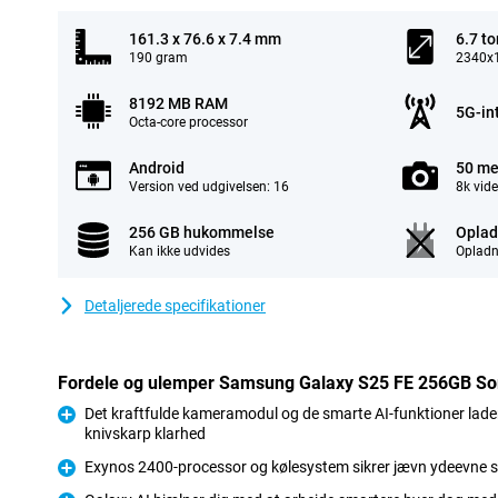
161.3 x 76.6 x 7.4 mm
6.7 t
190 gram
2340x1
8192 MB RAM
5G-in
Octa-core processor
Android
50 me
Version ved udgivelsen: 16
8k vid
256 GB hukommelse
Oplad
Kan ikke udvides
Opladn
Detaljerede specifikationer
Fordele og ulemper Samsung Galaxy S25 FE 256GB So
Det kraftfulde kameramodul og de smarte AI-funktioner lader
knivskarp klarhed
Fordele
Exynos 2400-processor og kølesystem sikrer jævn ydeevne se
Fordele