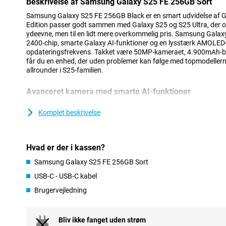
Beskrivelse af Samsung Galaxy S25 FE 256GB Sort
Samsung Galaxy S25 FE 256GB Black er en smart udvidelse af G
Edition passer godt sammen med Galaxy S25 og S25 Ultra, der o
ydeevne, men til en lidt mere overkommelig pris. Samsung Galax
2400-chip, smarte Galaxy AI-funktioner og en lysstærk AMOL
opdateringsfrekvens. Takket være 50MP-kameraet, 4.900mAh-batt
får du en enhed, der uden problemer kan følge med topmodellerne
allrounder i S25-familien.
Avanceret kamera med smarte AI-funktioner
Galaxy S25 FE's 50MP-hovedkamera fanger hvert øjeblik godt. T
ProVisual Engine og Object Aware Engine kan du straks forbedre 
Komplet beskrivelse
at fjerne distraherende objekter, eller lav kreative redigeringer 
også et 8MP-teleobjektiv og et 12MP-ultravidvinkelobjektiv. Vil 
rigtige for dig, da det kan filme i 8K! Til selfies kan du bruge 1
Hvad er der i kassen?
funktion, som automatisk vælger de bedste indstillinger til en sk
Selfie Video sikrer veleksponerede videoer, selv i stærkt lys. Og
Samsung Galaxy S25 FE 256GB Sort
klare optagelser selv om natten. Er du stadig ikke tilfreds med d
Editing med at redigere dine videoer på en smart måde.
USB-C - USB-C kabel
Brugervejledning
Galaxy AI: gør dit liv smartere
Galaxy S25 FE er spækket med smarte Galaxy AI-funktioner, som
hurtigere, nemmere og mere kreativt. Du kan f.eks. starte dagen
Bliv ikke fanget uden strøm