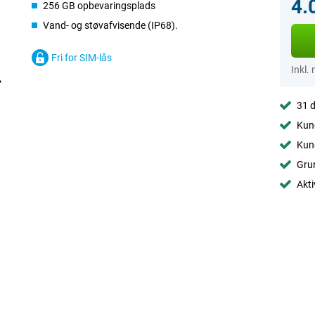
4.
256 GB opbevaringsplads
Vand- og støvafvisende (IP68).
Fri for SIM-lås
Inkl.
31 d
Kund
Kund
Grun
Akti