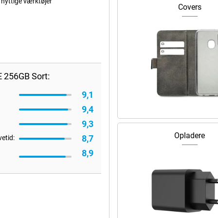
nyttige værktøjer
Covers
 256GB Sort:
9,1
9,4
9,3
Opladere
8,7
vetid:
8,9