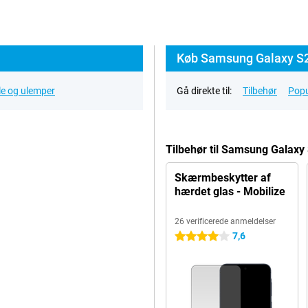
Køb Samsung Galaxy S2
le og ulemper
Gå direkte til:
Tilbehør
Popu
Tilbehør til Samsung Galaxy
Skærmbeskytter af
hærdet glas - Mobilize
26 verificerede anmeldelser
7,6
4 stjerner