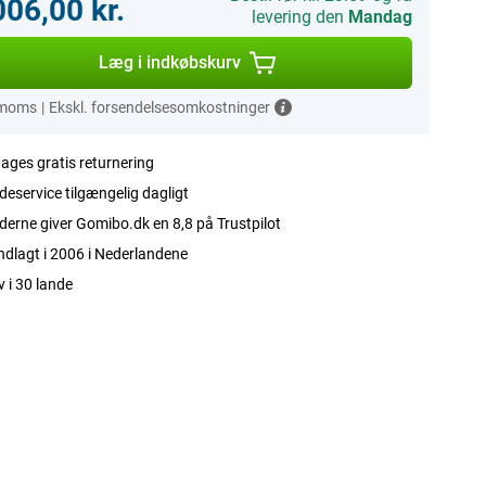
006,00 kr.
levering den
Mandag
Læg i indkøbskurv
 moms
|
Ekskl. forsendelsesomkostninger
ages gratis returnering
eservice tilgængelig dagligt
erne giver Gomibo.dk en 8,8 på Trustpilot
dlagt i 2006 i Nederlandene
v i 30 lande