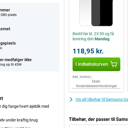
ommer
080 pixels
ternet
Bestil før kl. 23:59 og få
levering den
Mandag
gapixels
eo
118,95 kr.
er medfølger ikke
I indkøbskurven
ing op til 45W
Inkl. moms
|
Ekskl.
forsendelsesomkostninger
rt
Vis alt tilbehør til Samsung 
 dig fange hvert øjeblik med
Tilbehør, der passer til Sa
lv under kraftig brug