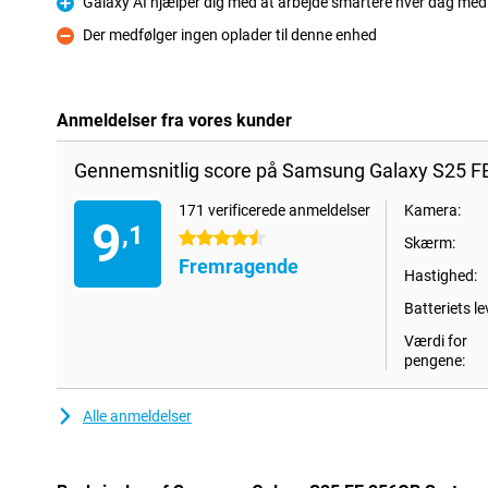
Galaxy AI hjælper dig med at arbejde smartere hver dag med 
Fordele
Der medfølger ingen oplader til denne enhed
Ulemper
Anmeldelser fra vores kunder
Gennemsnitlig score på Samsung Galaxy S25 FE
171 verificerede anmeldelser
Kamera:
9
,1
4.5 stjerner
Skærm:
Fremragende
Hastighed:
Batteriets le
Værdi for
pengene:
Alle anmeldelser