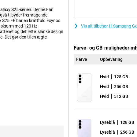
alaxy S25-serien. Denne Fan
gså tilbyder fremragende
y S25 FE har en kraftfuld Exynos
ED-skærm med 120 Hz
Vis alt tilbehør til Samsung 
eriet og det lette, slanke design
. Det gør den til en ægte
Farve- og GB-muligheder mh
Farve
Opbevaring
akket være AI-support via
dine fotos. Brug Photo Assist til
med Generative Edit. S25 FE har
Hvid
128 GB
du optage video? Så er S25 FE det
2MP-frontkameraet med Best Selfies-
Hvid
256 GB
arp og naturlig selfie. Super HDR
 takket være Low Noise Mode får du
Hvid
512 GB
ine videoer? Så hjælper AI Video
Lyseblå
128 GB
 hjælper dig med at gøre tingene
Lyseblå
256 GB
 med Now Brief, en oversigt over