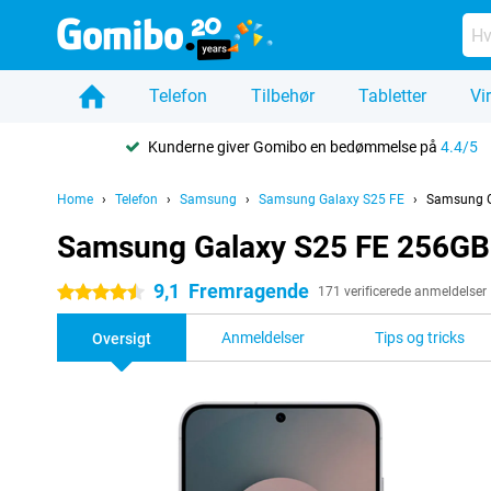
Telefon
Tilbehør
Tabletter
Vi
Kunderne giver Gomibo en bedømmelse på
4.4/5
Home
Telefon
Samsung
Samsung Galaxy S25 FE
Samsung G
Samsung Galaxy S25 FE 256GB
9,1
Fremragende
4.5 stjerner
171 verificerede anmeldelser
Anmeldelser
Tips og tricks
Oversigt