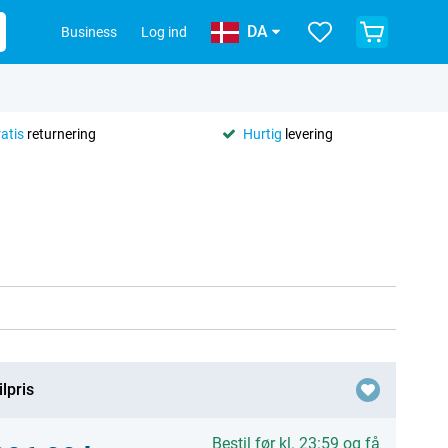
DA
Business
Log ind
ratis
returnering
Hurtig
levering
lpris
Bestil før kl. 23:59 og få