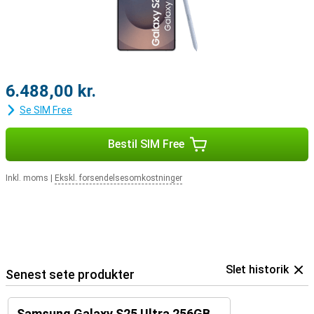
du modtager et opkald, og du kan svare med et tryk på dine
ørepropper.
6.488,00 kr.
Se SIM Free
Bestil SIM Free
Inkl. moms
|
Ekskl. forsendelsesomkostninger
Slet historik
Senest sete produkter
Samsung Galaxy S25 Ultra 256GB