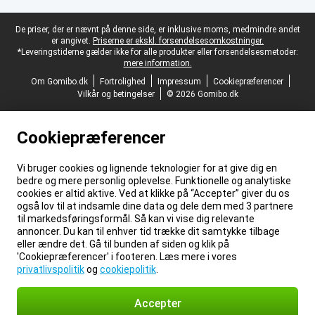
Juridisk fodtekst
De priser, der er nævnt på denne side, er inklusive moms, medmindre andet
er angivet.
Priserne er ekskl. forsendelsesomkostninger.
*Leveringstiderne gælder ikke for alle produkter eller forsendelsesmetoder:
mere information.
Om Gomibo.dk
Fortrolighed
Impressum
Cookiepræferencer
Vilkår og betingelser
© 2026 Gomibo.dk
Cookiepræferencer
Vi bruger cookies og lignende teknologier for at give dig en
bedre og mere personlig oplevelse. Funktionelle og analytiske
cookies er altid aktive. Ved at klikke på “Accepter” giver du os
også lov til at indsamle dine data og dele dem med 3 partnere
til markedsføringsformål. Så kan vi vise dig relevante
annoncer. Du kan til enhver tid trække dit samtykke tilbage
eller ændre det. Gå til bunden af siden og klik på
'Cookiepræferencer' i footeren. Læs mere i vores
privatlivspolitik
og
cookiepolitik
.
Accepter