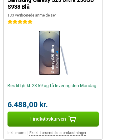
S938 Blå
133 verificerede anmeldelser
5 stjerner
Bestil før kl. 23:59 og få levering den Mandag
6.488,00 kr.
I indkøbskurven
Inkl. moms
|
Ekskl. forsendelsesomkostninger