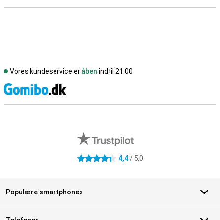
Vores kundeservice er
åben
indtil 21.00
S
Eksterne anmeldelser af butikker
4,4
/ 5,0
4.4 stjerner
Populære smartphones