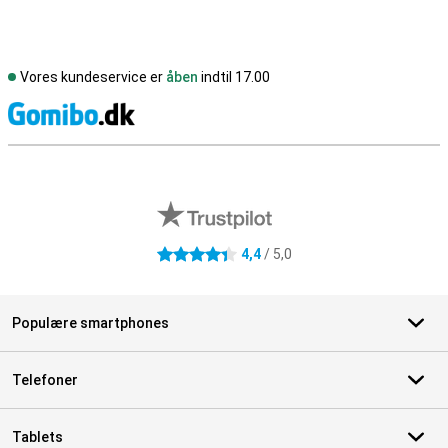
Vores kundeservice er
åben
indtil 17.00
S
Eksterne anmeldelser af butikker
4,4
/ 5,0
4.4 stjerner
Populære smartphones
Telefoner
Tablets