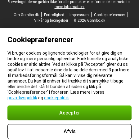
*Leveringstiderne gælder ikke for alle produkter eller forsendelsesmetoder:
mere information.
Om Gomibo.dk
Fortrolighed
Impressum
Cookiepræferencer
Vilkår og betingelser
© 2026 Gomibo.dk
Cookiepræferencer
Vi bruger cookies og lignende teknologier for at give dig en
bedre og mere personlig oplevelse. Funktionelle og analytiske
cookies er altid aktive. Ved at klikke på “Accepter” giver du os
også lov til at indsamle dine data og dele dem med 3 partnere
til markedsføringsformål. Så kan vi vise dig relevante
annoncer. Du kan til enhver tid trække dit samtykke tilbage
eller ændre det. Gå til bunden af siden og klik på
'Cookiepræferencer' i footeren. Læs mere i vores
privatlivspolitik
og
cookiepolitik
.
Accepter
Afvis