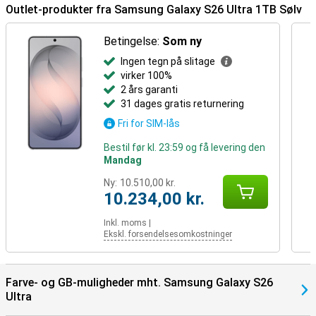
Outlet-produkter fra Samsung Galaxy S26 Ultra 1TB Sølv
Samsungs økosystem
Betingelse:
Som ny
Takket være Galaxy Ecosystem kan alle dine Galaxy-enheder
koordineres optimalt. Brug f.eks. din Samsung Galaxy S26 Ultra
Ingen tegn på slitage
sammen med Galaxy Watch 8 eller Samsung Galaxy Watch Ultra for
virker 100%
at få optimal indsigt i dine sundheds- og sportsdata. Eller par din
2 års garanti
nye enhed med Samsung Galaxy Buds 4 eller Samsung Galaxy Buds
31 dages gratis returnering
4 (Pro). På den måde får du besked, når du modtager et opkald, og
du kan svare med et enkelt tryk på dine ørepropper.
Fri for SIM-lås
Bestil før kl. 23:59 og få levering den
Oplev mere med Galaxy S26-serien
Mandag
Er du nysgerrig på de andre modeller i Samsung Galaxy S26-serien?
Tjek Samsung Galaxy S26 ud
Ny:
10.510,00 kr.
10.234,00 kr.
Inkl. moms
|
Ekskl. forsendelsesomkostninger
Farve- og GB-muligheder mht. Samsung Galaxy S26
Ultra