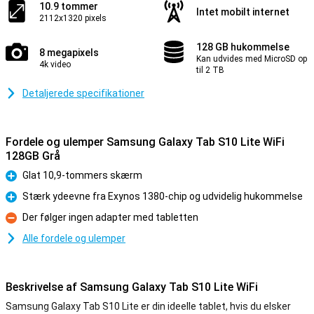
10.9 tommer
Intet mobilt internet
2112x1320 pixels
128 GB hukommelse
8 megapixels
Kan udvides med MicroSD op
4k video
til 2 TB
Detaljerede specifikationer
Fordele og ulemper Samsung Galaxy Tab S10 Lite WiFi
128GB Grå
Glat 10,9-tommers skærm
Fordele
Stærk ydeevne fra Exynos 1380-chip og udvidelig hukommelse
Fordele
Der følger ingen adapter med tabletten
Ulemper
Alle fordele og ulemper
Beskrivelse af Samsung Galaxy Tab S10 Lite WiFi
Samsung Galaxy Tab S10 Lite er din ideelle tablet, hvis du elsker