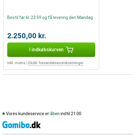
Bestil før kl. 23:59 og få levering den Mandag
2.250,00 kr.
I indkøbskurven
Inkl. moms
|
Ekskl. forsendelsesomkostninger
Vores kundeservice er
åben
indtil 21.00
S