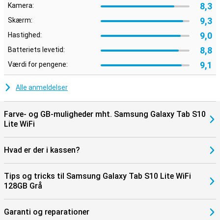
Godt beskyttet
8,3
Kamera:
Med en IP42-certificering er Tab S10 Lite beskyttet mod vandsprøjt
9,3
Skærm:
og støv. Så lidt regn eller krummer på bordet er ikke noget problem.
Det gør også tabletten velegnet til brug i køkkenet, haven eller på
9,0
Hastighed:
farten. Det robuste kabinet og den høje byggekvalitet sikrer, at den
8,8
kan holde til lidt af hvert. Så du kan være sikker på at få glæde af
Batteriets levetid:
din nye tablet i lang tid.
9,1
Værdi for pengene:
Alle anmeldelser
Farve- og GB-muligheder mht. Samsung Galaxy Tab S10
Lite WiFi
Hvad er der i kassen?
Tips og tricks til Samsung Galaxy Tab S10 Lite WiFi
128GB Grå
Garanti og reparationer