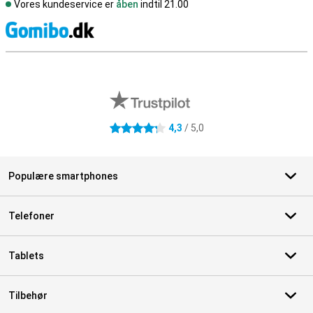
Vores kundeservice er
åben
indtil 21.00
S
Eksterne anmeldelser af butikker
4,3
/ 5,0
4.3 stjerner
Populære smartphones
Telefoner
Tablets
Tilbehør