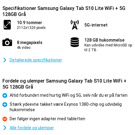
Specifikationer Samsung Galaxy Tab S10 Lite WiFi + 5G
128GB Grå
10.9 tommer
5G-internet
2112x1320 pixels
128 GB hukommelse
8 megapixels
Kan udvides med MicroSD op
4k video
til 2 TB
Detaljerede specifikationer
Fordele og ulemper Samsung Galaxy Tab S10 Lite WiFi +
5G 128GB Grå
Altid forbundet med hurtig WiFi og 5G, selv når du er på farten
Fordele
Stærk ydeevne takket være Exynos 1380-chip og udvidelig
hukommelse
Fordele
Der følger ingen adapter med tabletten
Ulemper
Alle fordele og ulemper