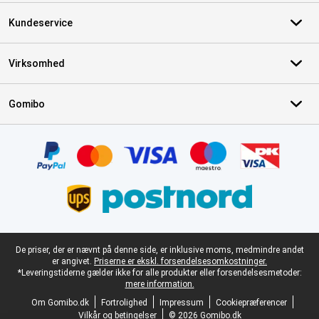
Kundeservice
Virksomhed
Gomibo
Certifikater, betalingsmetoder, leveringstjenestepartnere
Juridisk fodtekst
De priser, der er nævnt på denne side, er inklusive moms, medmindre andet
er angivet.
Priserne er ekskl. forsendelsesomkostninger.
*Leveringstiderne gælder ikke for alle produkter eller forsendelsesmetoder:
mere information.
Om Gomibo.dk
Fortrolighed
Impressum
Cookiepræferencer
Vilkår og betingelser
© 2026 Gomibo.dk