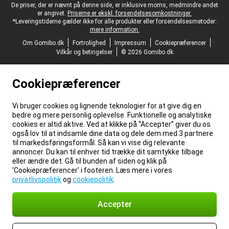
Juridisk fodtekst
De priser, der er nævnt på denne side, er inklusive moms, medmindre andet
er angivet.
Priserne er ekskl. forsendelsesomkostninger.
*Leveringstiderne gælder ikke for alle produkter eller forsendelsesmetoder:
mere information.
Om Gomibo.dk
Fortrolighed
Impressum
Cookiepræferencer
Vilkår og betingelser
© 2026 Gomibo.dk
Cookiepræferencer
Vi bruger cookies og lignende teknologier for at give dig en
bedre og mere personlig oplevelse. Funktionelle og analytiske
cookies er altid aktive. Ved at klikke på “Accepter” giver du os
også lov til at indsamle dine data og dele dem med 3 partnere
til markedsføringsformål. Så kan vi vise dig relevante
annoncer. Du kan til enhver tid trække dit samtykke tilbage
eller ændre det. Gå til bunden af siden og klik på
'Cookiepræferencer' i footeren. Læs mere i vores
privatlivspolitik
og
cookiepolitik
.
Accepter