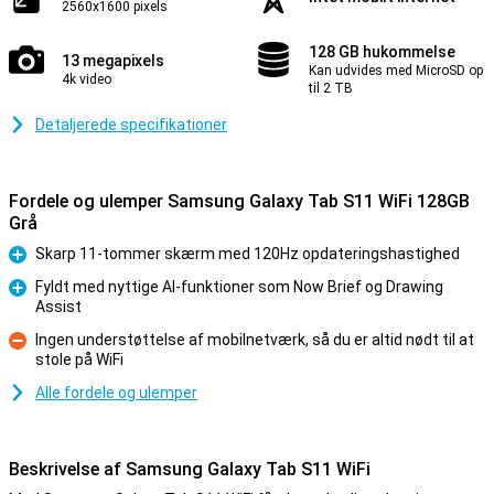
2560x1600 pixels
128 GB hukommelse
13 megapixels
Kan udvides med MicroSD op
4k video
til 2 TB
Detaljerede specifikationer
Fordele og ulemper Samsung Galaxy Tab S11 WiFi 128GB
Grå
Skarp 11-tommer skærm med 120Hz opdateringshastighed
Fordele
Fyldt med nyttige AI-funktioner som Now Brief og Drawing
Assist
Fordele
Ingen understøttelse af mobilnetværk, så du er altid nødt til at
stole på WiFi
Ulemper
Alle fordele og ulemper
Beskrivelse af Samsung Galaxy Tab S11 WiFi