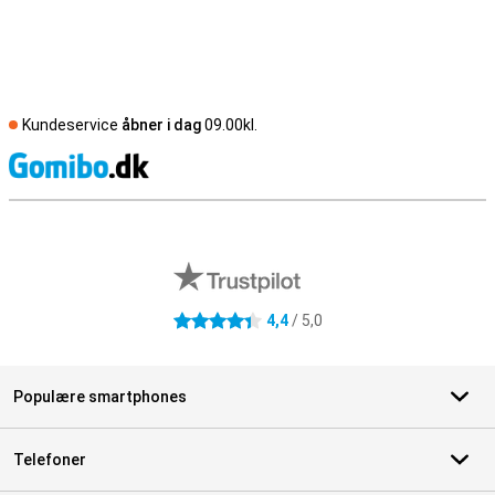
Kundeservice
åbner i dag
09.00kl.
S
Eksterne anmeldelser af butikker
4,4
/ 5,0
4.4 stjerner
Populære smartphones
Telefoner