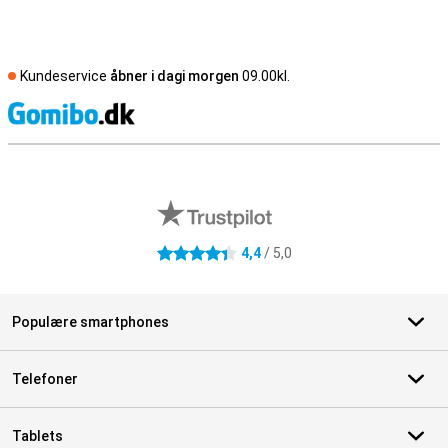
Kundeservice
åbner i dagi morgen
09.00kl.
S
Eksterne anmeldelser af butikker
4,4
/ 5,0
4.4 stjerner
Populære smartphones
Telefoner
Tablets