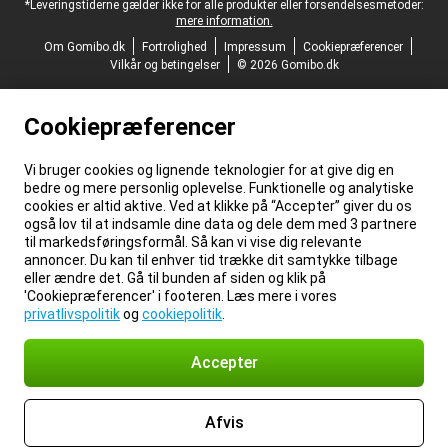
*Leveringstiderne gælder ikke for alle produkter eller forsendelsesmetoder:
mere information.
Om Gomibo.dk
Fortrolighed
Impressum
Cookiepræferencer
Vilkår og betingelser
© 2026 Gomibo.dk
Cookiepræferencer
Vi bruger cookies og lignende teknologier for at give dig en
bedre og mere personlig oplevelse. Funktionelle og analytiske
cookies er altid aktive. Ved at klikke på “Accepter” giver du os
også lov til at indsamle dine data og dele dem med 3 partnere
til markedsføringsformål. Så kan vi vise dig relevante
annoncer. Du kan til enhver tid trække dit samtykke tilbage
eller ændre det. Gå til bunden af siden og klik på
'Cookiepræferencer' i footeren. Læs mere i vores
privatlivspolitik
og
cookiepolitik
.
Accepter
Afvis