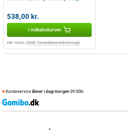
538,00 kr.
I indkøbskurven
Inkl. moms
|
Ekskl. forsendelsesomkostninger
Kundeservice
åbner i dagi morgen
09.00kl.
S
Eksterne anmeldelser af butikker