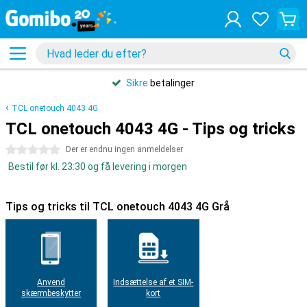
Sikre
betalinger
TCL onetouch 4043 4G
TCL onetouch 4043 4G - Tips og tricks
0 stjerner
Der er endnu ingen anmeldelser
Bestil før kl. 23:30 og få levering i morgen
Tips og tricks til TCL onetouch 4043 4G Grå
Anvend
Indsættelse af et SIM-
skærmbeskytter
kort