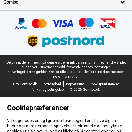
Gomibo
Certifikater, betalingsmetoder, leveringstjenestepartnere
Juridisk fodtekst
De priser, der er nævnt på denne side, er inklusive moms, medmindre andet
er angivet.
Priserne er ekskl. forsendelsesomkostninger.
*Leveringstiderne gælder ikke for alle produkter eller forsendelsesmetoder:
mere information.
Om Gomibo.dk
Fortrolighed
Impressum
Cookiepræferencer
Vilkår og betingelser
© 2026 Gomibo.dk
Cookiepræferencer
Vi bruger cookies og lignende teknologier for at give dig en
bedre og mere personlig oplevelse. Funktionelle og analytiske
cookies er altid aktive. Ved at klikke på “Accepter” giver du os