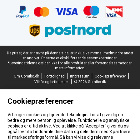
Certifikater, betalingsmetoder, leveringstjenestepartnere
Juridisk fodtekst
De priser, der er nævnt på denne side, er inklusive moms, medmindre andet
er angivet.
Priserne er ekskl. forsendelsesomkostninger.
*Leveringstiderne gælder ikke for alle produkter eller forsendelsesmetoder:
mere information.
Om Gomibo.dk
Fortrolighed
Impressum
Cookiepræferencer
Vilkår og betingelser
© 2026 Gomibo.dk
Cookiepræferencer
Vi bruger cookies og lignende teknologier for at give dig en
bedre og mere personlig oplevelse. Funktionelle og analytiske
cookies er altid aktive. Ved at klikke på “Accepter” giver du os
også lov til at indsamle dine data og dele dem med 3 partnere
til markedsføringsformål. Så kan vi vise dig relevante