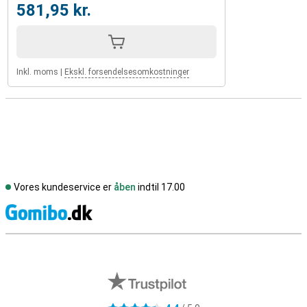
581,95 kr.
Inkl. moms
|
Ekskl. forsendelsesomkostninger
Vores kundeservice er
åben
indtil 17.00
S
Eksterne anmeldelser af butikker