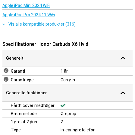
uden at bekymre dig. Bemærk dog, at opladningsetuiet ikke er
Apple iPad Mini 2024 WiFi
vandafvisende og derfor skal holdes tørt.
Apple iPad Pro 2024 11 WiFi
Kontrol lige ved hånden
Vis alle kompatible produkter (316)
De praktiske touch-kontroller på øretelefonerne gør det nemt at
styre musik og opkald. Et enkelt tryk er nok til at besvare et opkald
eller sætte musikken på pause. Denne intuitive kontrol gør Honor
Specifikationer Honor Earbuds X6 Hvid
Earbuds X6 White meget brugervenlige, så du altid har kontrollen.
Generelt
Garanti
1 år
Garantitype
Carry In
Generelle funktioner
Hårdt cover medfølger
Bæremetode
Øreprop
1 øre af 2 ører
2
Type
In-ear høretelefon