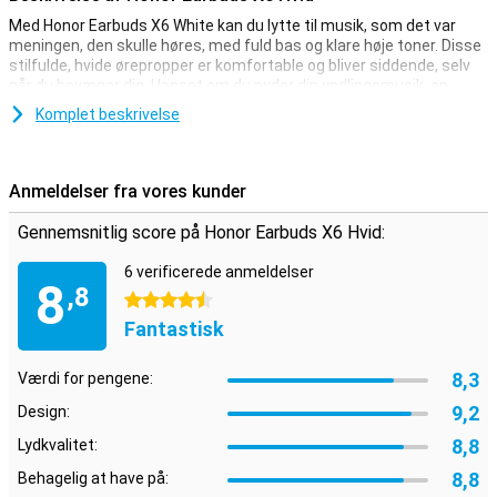
Med Honor Earbuds X6 White kan du lytte til musik, som det var
meningen, den skulle høres, med fuld bas og klare høje toner. Disse
stilfulde, hvide ørepropper er komfortable og bliver siddende, selv
når du bevæger dig. Uanset om du nyder din yndlingsmusik, en
podcast eller foretager et telefonopkald, giver Honor Earbuds X6 en
Komplet beskrivelse
rig lytteoplevelse.
Batterilevetid på op til 40 timer
Anmeldelser fra vores kunder
Honor Earbuds X6 er ideelle til lange dage. På en fuld opladning
holder ørepropperne i op til 9 timer. Med det kompakte
Gennemsnitlig score på Honor Earbuds X6 Hvid:
opladningsetui kan du forlænge det til hele 40 timer. Brug for en
hurtig opladning? Efter 10 minutter kan du bruge dem i yderligere 3
6 verificerede anmeldelser
timer. Så har du altid musik lige ved hånden, uanset hvor du er.
8
,8
4.5 stjerner
Krystalklare samtaler
Fantastisk
Med ENC-teknologi (Environmental Noise Cancellation) sikrer Honor
Earbuds X6 White, at dine samtaler forbliver klare, selv i støjende
8,3
Værdi for pengene:
omgivelser. Støj fra omgivelserne dæmpes, så du altid kan høres
9,2
tydeligt under et telefonopkald. Ideelle til rejser eller arbejde i et
Design:
travlt miljø.
8,8
Lydkvalitet:
Let og komfortabel
8,8
Behagelig at have på: