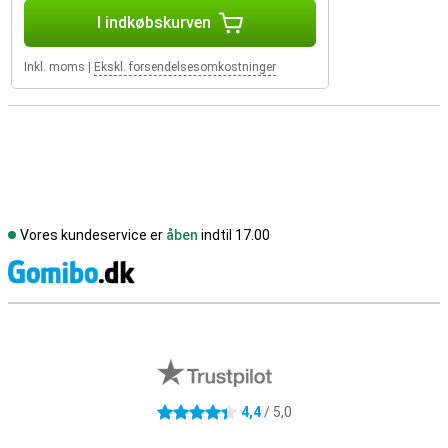
I indkøbskurven
Inkl. moms
|
Ekskl. forsendelsesomkostninger
Vores kundeservice er
åben
indtil 17.00
S
Eksterne anmeldelser af butikker
4,4
/ 5,0
4.4 stjerner