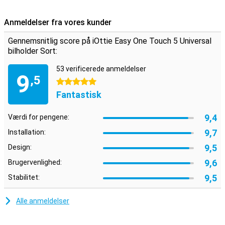
til at navigere? Så er denne bilholder måske lige noget for dig. Du
kan nemt give din mobil en fast plads i bilen.
Anmeldelser fra vores kunder
Gennemsnitlig score på iOttie Easy One Touch 5 Universal
bilholder Sort:
53 verificerede anmeldelser
9
,5
5 stjerner
Fantastisk
9,4
Værdi for pengene:
9,7
Installation:
9,5
Design:
9,6
Brugervenlighed:
9,5
Stabilitet:
Alle anmeldelser