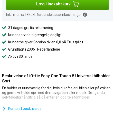
Læg i indkøbskurv
Inkl. moms
|
Ekskl. forsendelsesomkostninger
31 dages gratis returnering
Kundeservice tilgængelig dagligt
Kunderne giver Gomibo.dk en 8,8 på Trustpilot
Grundlagt i 2006 i Nederlandene
Aktiv i 30 lande
Beskrivelse af iOttie Easy One Touch 5 Universal bilholder
Sort
En holder er uundværlig for dig, hvis du ofte er i bilen eller på cyklen
og gerne vil holde øje med din navigation eller musik. Det gør du
selvfølgelig håndfrit, så gå efter en god telefonholder!
Montering med en sugekop er en af de mest sikre måder at
fastgøre en bilholder på, på grund af det stærke sug vil holderen
Komplet beskrivelse
aldrig falde om! Er du ofte på farten, og har du brug for din telefon