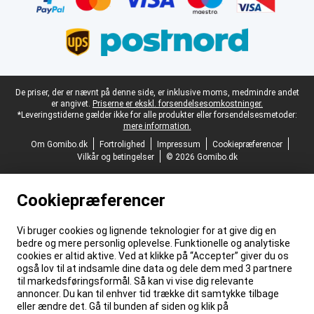
Juridisk fodtekst
De priser, der er nævnt på denne side, er inklusive moms, medmindre andet
er angivet.
Priserne er ekskl. forsendelsesomkostninger.
*Leveringstiderne gælder ikke for alle produkter eller forsendelsesmetoder:
mere information.
Om Gomibo.dk
Fortrolighed
Impressum
Cookiepræferencer
Vilkår og betingelser
© 2026 Gomibo.dk
Cookiepræferencer
Vi bruger cookies og lignende teknologier for at give dig en
bedre og mere personlig oplevelse. Funktionelle og analytiske
cookies er altid aktive. Ved at klikke på “Accepter” giver du os
også lov til at indsamle dine data og dele dem med 3 partnere
til markedsføringsformål. Så kan vi vise dig relevante
annoncer. Du kan til enhver tid trække dit samtykke tilbage
eller ændre det. Gå til bunden af siden og klik på