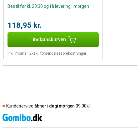
Bestil før kl. 23:30 og få levering i morgen
118,95 kr.
I indkøbskurven
Inkl. moms
|
Ekskl. forsendelsesomkostninger
Kundeservice
åbner i dagi morgen
09.00kl.
S
Eksterne anmeldelser af butikker