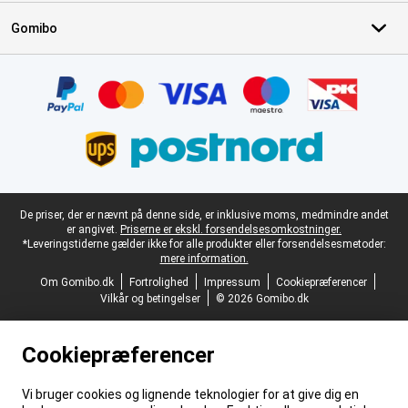
Gomibo
Certifikater, betalingsmetoder, leveringstjenestepartnere
Juridisk fodtekst
De priser, der er nævnt på denne side, er inklusive moms, medmindre andet
er angivet.
Priserne er ekskl. forsendelsesomkostninger.
*Leveringstiderne gælder ikke for alle produkter eller forsendelsesmetoder:
mere information.
Om Gomibo.dk
Fortrolighed
Impressum
Cookiepræferencer
Vilkår og betingelser
© 2026 Gomibo.dk
Cookiepræferencer
Vi bruger cookies og lignende teknologier for at give dig en