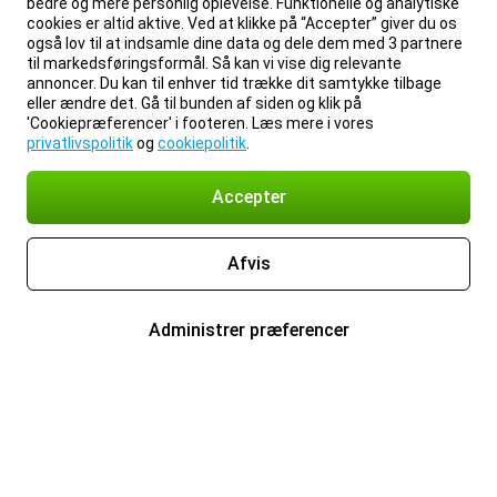
bedre og mere personlig oplevelse. Funktionelle og analytiske
cookies er altid aktive. Ved at klikke på “Accepter” giver du os
også lov til at indsamle dine data og dele dem med 3 partnere
til markedsføringsformål. Så kan vi vise dig relevante
annoncer. Du kan til enhver tid trække dit samtykke tilbage
eller ændre det. Gå til bunden af siden og klik på
'Cookiepræferencer' i footeren. Læs mere i vores
privatlivspolitik
og
cookiepolitik
.
Accepter
Afvis
Administrer præferencer