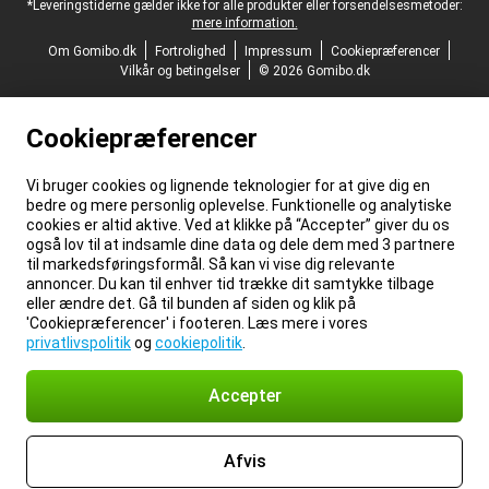
*Leveringstiderne gælder ikke for alle produkter eller forsendelsesmetoder:
mere information.
Om Gomibo.dk
Fortrolighed
Impressum
Cookiepræferencer
Vilkår og betingelser
© 2026 Gomibo.dk
Cookiepræferencer
Vi bruger cookies og lignende teknologier for at give dig en
bedre og mere personlig oplevelse. Funktionelle og analytiske
cookies er altid aktive. Ved at klikke på “Accepter” giver du os
også lov til at indsamle dine data og dele dem med 3 partnere
til markedsføringsformål. Så kan vi vise dig relevante
annoncer. Du kan til enhver tid trække dit samtykke tilbage
eller ændre det. Gå til bunden af siden og klik på
'Cookiepræferencer' i footeren. Læs mere i vores
privatlivspolitik
og
cookiepolitik
.
Accepter
Afvis