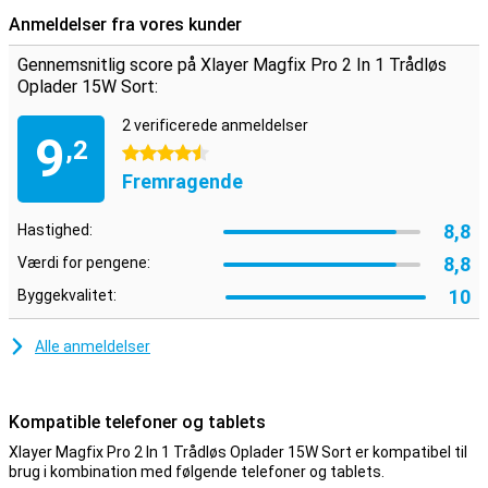
trådløst. Denne oplader tilbyder op til 15W hurtig opladning.
Anmeldelser fra vores kunder
Afhængigt af enheden vælger opladeren 5W, 7,5W, 10W eller 15W.
Der medfølger et USB-C til USB-C-strømkabel med XLayer MagFix
Gennemsnitlig score på Xlayer Magfix Pro 2 In 1 Trådløs
Pro Wireless Charger 15W Sort.
Oplader 15W Sort:
Oplad flere enheder samtidigt
2 verificerede anmeldelser
9
Med denne oplader kan du oplade flere enheder på samme tid. Så
,2
4.5 stjerner
du kan sætte din MagSafe-kompatible telefon på standeren og
samtidig sætte dine høretelefoner på det andet rum til trådløs
Fremragende
opladning.
8,8
Hastighed:
8,8
Værdi for pengene:
10
Byggekvalitet:
Alle anmeldelser
Kompatible telefoner og tablets
Xlayer Magfix Pro 2 In 1 Trådløs Oplader 15W Sort er kompatibel til
brug i kombination med følgende telefoner og tablets.