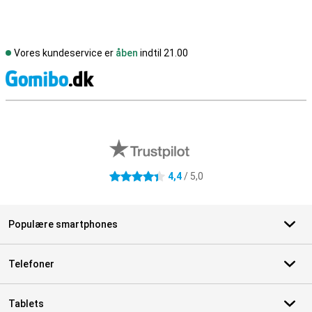
Vores kundeservice er
åben
indtil 21.00
S
Eksterne anmeldelser af butikker
4,4
/ 5,0
4.4 stjerner
Populære smartphones
Telefoner
Tablets