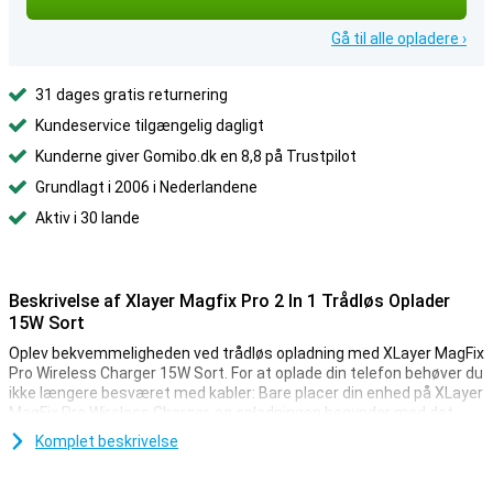
Gå til alle opladere ›
31 dages gratis returnering
Kundeservice tilgængelig dagligt
Kunderne giver Gomibo.dk en 8,8 på Trustpilot
Grundlagt i 2006 i Nederlandene
Aktiv i 30 lande
Beskrivelse af Xlayer Magfix Pro 2 In 1 Trådløs Oplader
15W Sort
Oplev bekvemmeligheden ved trådløs opladning med XLayer MagFix
Pro Wireless Charger 15W Sort. For at oplade din telefon behøver du
ikke længere besværet med kabler: Bare placer din enhed på XLayer
MagFix Pro Wireless Charger, og opladningen begynder med det
samme!
Komplet beskrivelse
Denne oplader fra XLayer har trådløs opladningsteknologi og er
velegnet til f.eks. telefoner og trådløse ørepropper, der kan oplades