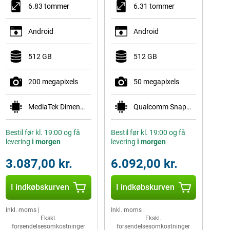
6.83 tommer
6.31 tommer
Android
Android
512 GB
512 GB
200 megapixels
50 megapixels
MediaTek Dimensity 7360 Turbo
Qualcomm Snapdragon 8 Gen 5 Mobile Platform
Bestil før kl. 19:00 og få
Bestil før kl. 19:00 og få
levering
i morgen
levering
i morgen
3.087,00 kr.
6.092,00 kr.
I indkøbskurven
I indkøbskurven
Inkl. moms
|
Inkl. moms
|
Ekskl.
Ekskl.
forsendelsesomkostninger
forsendelsesomkostninger