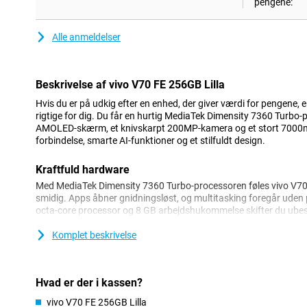
pengene:
Alle anmeldelser
Beskrivelse af vivo V70 FE 256GB Lilla
Hvis du er på udkig efter en enhed, der giver værdi for pengene, 
rigtige for dig. Du får en hurtig MediaTek Dimensity 7360 Turbo-
AMOLED-skærm, et knivskarpt 200MP-kamera og et stort 7000mA
forbindelse, smarte AI-funktioner og et stilfuldt design.
Kraftfuld hardware
Med MediaTek Dimensity 7360 Turbo-processoren føles vivo V70 F
smidig. Apps åbner gnidningsløst, og multitasking foregår uden
octa-core processor og 8 GB arbejdshukommelse skifter du ubes
Vivo V70 FE tilbyder også udvidelig RAM på op til 16 GB, så din 
det store 7000 mAh-batteri behøver du ikke at bekymre dig om 
Komplet beskrivelse
holder nemt i to dage, selv ved intensiv brug. Er batteriet alligev
med 90W hurtigopladning. I løbet af kort tid har du strøm nok til 
Hvad er der i kassen?
Imponerende 200MP-kamera
vivo V70 FE 256GB Lilla
Kameraet i vivo V70 FE 256GB Lilla tager din fotografering til 