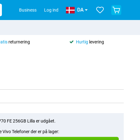
DA
Business
Log ind
ratis
returnering
Hurtig
levering
V70 FE 256GB Lilla er udgået.
e Vivo Telefoner der er på lager: