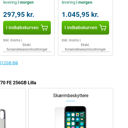
levering
i morgen
levering
i morgen
297,95 kr.
1.045,95 kr.
I indkøbskurven
I indkøbskurven
Inkl. moms
|
Inkl. moms
|
Ekskl.
Ekskl.
forsendelsesomkostninger
forsendelsesomkostninger
E 512GB Blå
 V70 FE 256GB Lilla
Skærmbeskyttere