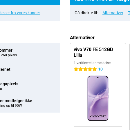
elser fra vores kunder
Gå direkte til:
Alternativer
T
Alternativer
vivo V70 FE 512GB
tommer
Lilla
260 pixels
1 verificeret anmeldelse
10
ternet
5 stjerner
egapixels
eo
er medfølger ikke
ing op til 90W