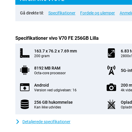
Gå direkte til:
Specifikationer
Fordele og ulemper
Anmeld
Specifikationer vivo V70 FE 256GB Lilla
163.7 x 76.2 x 7.69 mm
6.83 
200 gram
2800x1
8192 MB RAM
5G-in
Octa-core processor
Android
200 m
Version ved udgivelsen: 16
4k vid
256 GB hukommelse
Oplad
Kan ikke udvides
Opladn
Detaljerede specifikationer