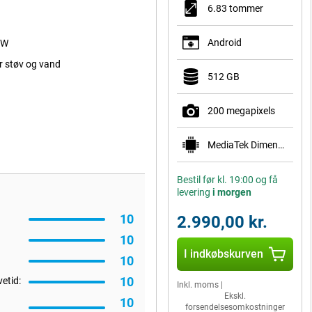
6.83 tommer
Android
 W
r støv og vand
512 GB
200 megapixels
MediaTek Dimensity 7360 Turbo
Bestil før kl. 19:00 og få
levering
i morgen
10
2.990,00 kr.
10
I indkøbskurven
10
10
vetid:
Inkl. moms
|
Ekskl.
10
forsendelsesomkostninger