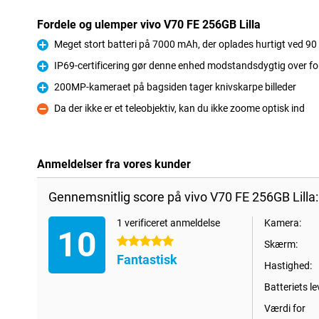
Fordele og ulemper vivo V70 FE 256GB Lilla
Meget stort batteri på 7000 mAh, der oplades hurtigt ved 90
Fordele
IP69-certificering gør denne enhed modstandsdygtig over fo
Fordele
200MP-kameraet på bagsiden tager knivskarpe billeder
Fordele
Da der ikke er et teleobjektiv, kan du ikke zoome optisk ind
Ulemper
Anmeldelser fra vores kunder
Gennemsnitlig score på vivo V70 FE 256GB Lilla:
1 verificeret anmeldelse
Kamera:
10
5 stjerner
Skærm:
Fantastisk
Hastighed:
Batteriets le
Værdi for