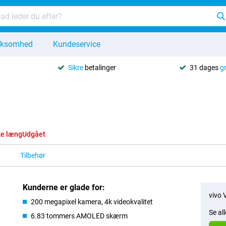
rksomhed
Kundeservice
Sikre
betalinger
31 dages
g
ke længUdgået
Tilbehør
Kunderne er glade for:
vivo 
200 megapixel kamera, 4k videokvalitet
Se all
6.83 tommers AMOLED skærm