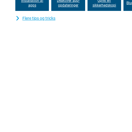
Installation af
Deaktiver app-
Opret en
Blu
apps
opdateringer
sikkerhedskopi
Flere tips og tricks