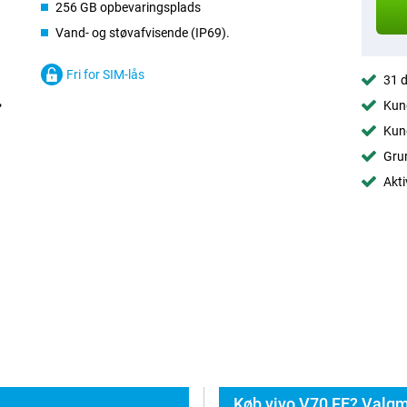
256 GB opbevaringsplads
Vand- og støvafvisende (IP69).
Fri for SIM-lås
31 d
Kund
Kund
Grun
Akti
Køb vivo V70 FE? Valgm