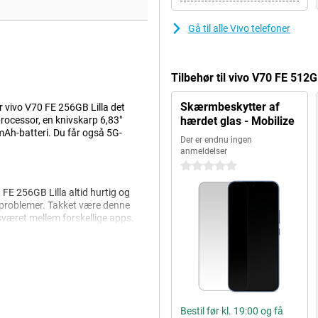
Gå til alle Vivo telefoner
Tilbehør til vivo V70 FE 512
Skærmbeskytter af
er vivo V70 FE 256GB Lilla det
processor, en knivskarp 6,83"
hærdet glas - Mobilize
h-batteri. Du får også 5G-
Der er endnu ingen
anmeldelser
0 stjerner
E 256GB Lilla altid hurtig og
 problemer. Takket være denne
været mellem forskellige apps.
enhed kører ekstra glat. Og med
en tom smartphone. Vivo V70 FE
el tomt? Så genoplad det lynhurtigt
at fortsætte igen.
Bestil før kl. 19:00 og få
det næste niveau. Hovedkameraet