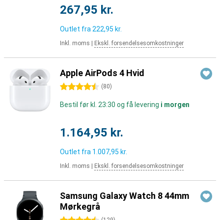
267,95 kr.
Outlet fra
222,95 kr.
Inkl. moms
|
Ekskl. forsendelsesomkostninger
Apple AirPods 4 Hvid
4.5 stjerner
(
80
)
Bestil før kl. 23:30 og få levering
i morgen
1.164,95 kr.
Outlet fra
1.007,95 kr.
Inkl. moms
|
Ekskl. forsendelsesomkostninger
Samsung Galaxy Watch 8 44mm
Mørkegrå