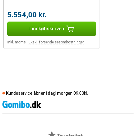
5.554,00 kr.
I indkøbskurven
Inkl. moms
|
Ekskl. forsendelsesomkostninger
Kundeservice
åbner i dagi morgen
09.00kl.
S
Eksterne anmeldelser af butikker