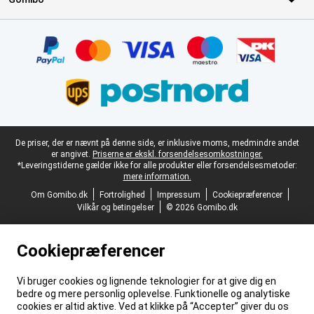
Certifikater, betalingsmetoder, leveringstjenestepartnere
Juridisk fodtekst
De priser, der er nævnt på denne side, er inklusive moms, medmindre andet
er angivet.
Priserne er ekskl. forsendelsesomkostninger.
*Leveringstiderne gælder ikke for alle produkter eller forsendelsesmetoder:
mere information.
Om Gomibo.dk
Fortrolighed
Impressum
Cookiepræferencer
Vilkår og betingelser
© 2026 Gomibo.dk
Cookiepræferencer
Vi bruger cookies og lignende teknologier for at give dig en
bedre og mere personlig oplevelse. Funktionelle og analytiske
cookies er altid aktive. Ved at klikke på “Accepter” giver du os