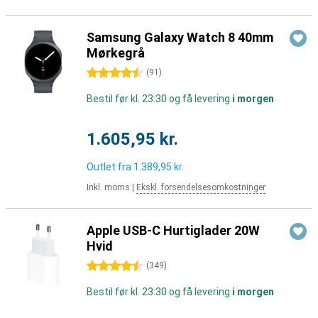
Samsung Galaxy Watch 8 40mm
Mørkegrå
4.5 stjerner
(
91
)
Bestil før kl. 23:30 og få levering
i morgen
1.605,95 kr.
Outlet fra
1.389,95 kr.
Inkl. moms
|
Ekskl. forsendelsesomkostninger
Apple USB-C Hurtiglader 20W
Hvid
4.5 stjerner
(
349
)
Bestil før kl. 23:30 og få levering
i morgen