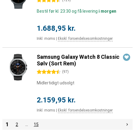
4.5 stjerner
(
129
)
Bestil før kl. 23:30 og få levering
i morgen
1.688,95 kr.
Inkl. moms
|
Ekskl. forsendelsesomkostninger
Samsung Galaxy Watch 8 Classic
Sølv (Sort Rem)
4.5 stjerner
(
97
)
Midlertidigt udsolgt
2.159,95 kr.
Inkl. moms
|
Ekskl. forsendelsesomkostninger
1
2
…
15