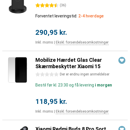
4.5 stjerner
(
36
)
Forventet leveringstid:
2-4 hverdage
290,95 kr.
Inkl. moms
|
Ekskl. forsendelsesomkostninger
Mobilize Hærdet Glas Clear
Skærmbeskytter Xiaomi 15
0 stjerner
Der er endnu ingen anmeldelser
Bestil før kl. 23:30 og få levering
i morgen
118,95 kr.
Inkl. moms
|
Ekskl. forsendelsesomkostninger
Xiaomi Redmi Buds 8 Pro Sort